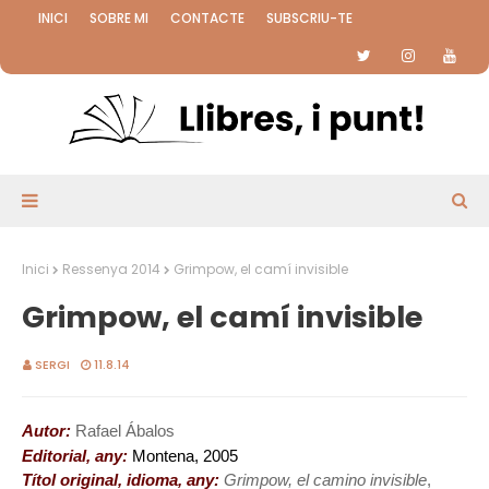
INICI
SOBRE MI
CONTACTE
SUBSCRIU-TE
Inici
Ressenya 2014
Grimpow, el camí invisible
Grimpow, el camí invisible
SERGI
11.8.14
Autor:
Rafael Ábalos
Editorial, any:
Montena, 2005
Títol original, idioma, any:
Grimpow, el camino invisible
,