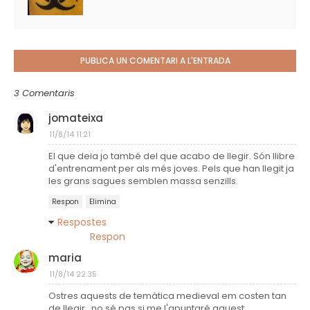
PUBLICA UN COMENTARI A L'ENTRADA
3 Comentaris
jomateixa
11/8/14 11:21
El que deia jo també del que acabo de llegir. Són llibre
d'entrenament per als més joves. Pels que han llegit ja
les grans sagues semblen massa senzills.
Respon
Elimina
Respostes
Respon
maria
11/8/14 22:35
Ostres aquests de temàtica medieval em costen tan
de llegir...no sé pas si me l'apuntaré aquest.