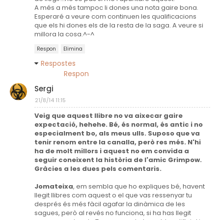
A més a més tampoc li dones una nota gaire bona.
Esperaré a veure com continuen les qualificacions
que els hi dones els de la resta de la saga. A veure si
millora la cosa.^-^
Respon
Elimina
Respostes
Respon
Sergi
21/8/14 11:15
Veig que aquest llibre no va aixecar gaire
expectació, hehehe. Bé, és normal, és antic i no
especialment bo, als meus ulls. Suposo que va
tenir renom entre la canalla, però res més. N'hi
ha de molt millors i aquest no em convida a
seguir coneixent la història de l'amic Grimpow.
Gràcies a les dues pels comentaris.
Jomateixa
, em sembla que ho expliques bé, havent
llegit llibres com aquest o el que vas ressenyar tu
després és més fàcil agafar la dinàmica de les
sagues, però al revés no funciona, si ha has llegit