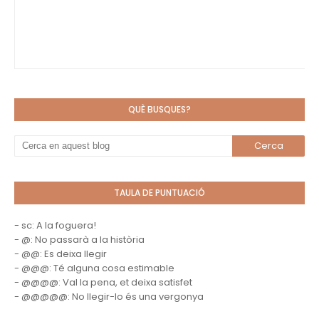
QUÈ BUSQUES?
TAULA DE PUNTUACIÓ
- sc: A la foguera!
- @: No passarà a la història
- @@: Es deixa llegir
- @@@: Té alguna cosa estimable
- @@@@: Val la pena, et deixa satisfet
- @@@@@: No llegir-lo és una vergonya