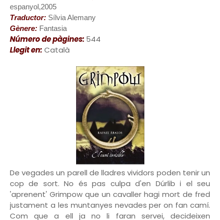
espanyol,2005
Traductor:
Sílvia Alemany
Gènere:
Fantasia
Número de pàgines:
544
Llegit en:
Català
De vegades un parell de lladres vividors poden tenir un
cop de sort. No és pas culpa d'en Dúrlib i el seu
'aprenent' Grimpow que un cavaller hagi mort de fred
justament a les muntanyes nevades per on fan camí.
Com que a ell ja no li faran servei, decideixen