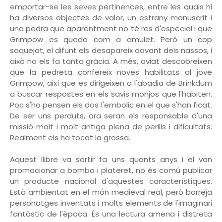
emportar-se les seves pertinences, entre les quals hi
ha diversos objectes de valor, un estrany manuscrit i
una pedra que aparentment no té res d'especial i que
Grimpow es queda com a amulet. Però un cop
saquejat, el difunt els desapareix davant dels nassos, i
això no els fa tanta gràcia. A més, aviat descobreixen
que la pedreta confereix noves habilitats al jove
Grimpow, així que es dirigeixen a l'abadia de Brínkdum
a buscar respostes en els savis monjos que l'habiten.
Poc s'ho pensen els dos l'embolic en el que s'han ficat.
De ser uns perduts, ara seran els responsable d'una
missió molt i molt antiga plena de perills i dificultats.
Realment els ha tocat la grossa.
Aquest llibre va sortir fa uns quants anys i el van
promocionar a bombo i plateret, no és comú publicar
un producte nacional d'aquestes característiques.
Està ambientat en el món medieval real, però barreja
personatges inventats i molts elements de l'imaginari
fantàstic de l'època. És una lectura amena i distreta