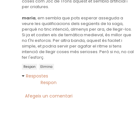
coses com Joc de Trons aquest et sembla artificial i
per criatures.
maria
, em sembla que pots esperar asseguda a
veure les qualificacions dels següents de la saga,
perquè no tinc intenció, almenys per ara, de llegir-los.
Si ja et costen els de temàtica medieval, és millor que
no t'hi esforcis. Per altra banda, aquest és facilet i
simple, et podria servir per agafar el ritme si tens
intenció de llegir coses més serioses. Però si no, no cal
fer l'esforç.
Respon
Elimina
Respostes
Respon
Afegeix un comentari