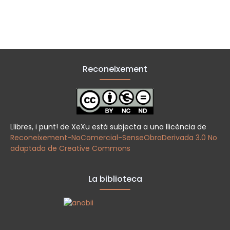
Reconeixement
Llibres, i punt! de XeXu està subjecta a una llicència de
Reconeixement-NoComercial-SenseObraDerivada 3.0 No
adaptada de Creative Commons
La biblioteca