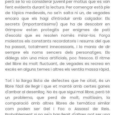
però se la va considerar juvenil per motius que es van
fent evidents durant la lectura. Per començar està ple
de tòpics medievals, no se'n salta ni un, de vegades
encara que els hagi d'introduir amb calçador. Els
secrets (importantíssims!) que ha de descobrir en
Grimpow estan protegits per enigmes de pati
d'escola que es resolen només mirar-los. Força
molestos els constants recordatoris i resums del que
ha passat, totalment innecessaris, i la mania de dir
sempre els noms sencers dels personatges. Els
diàlegs són una mica artificials, poc frescos. El ritme
del llibre és molt fluctuant, de vegades es recrea en
excés en alguns temes i altres els ventila massa ràpid.
Tot i la llarga llista de defectes que he citat, és un
llibre fàcil de llegir i que et manté amb certes ganes
d'arribar al desenllaç. No és que sigui mal llibre, però té
un problema, que perd de molt, moltíssim, la
comparació amb altres llibres de temàtica similar
com poden ser Gel i Foc o Assassí de Reis.
Probablement si no se'n han llegit d'altres pot ser una