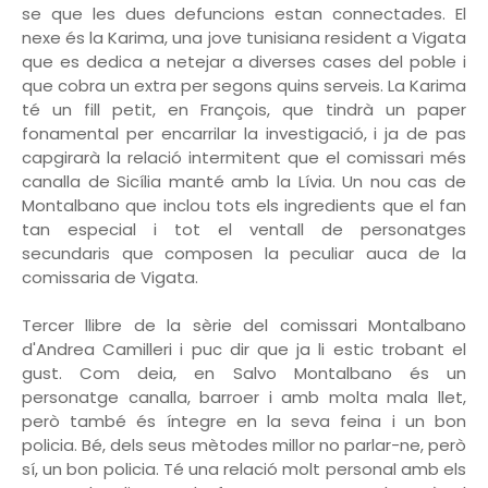
se que les dues defuncions estan connectades. El
nexe és la Karima, una jove tunisiana resident a Vigata
que es dedica a netejar a diverses cases del poble i
que cobra un extra per segons quins serveis. La Karima
té un fill petit, en François, que tindrà un paper
fonamental per encarrilar la investigació, i ja de pas
capgirarà la relació intermitent que el comissari més
canalla de Sicília manté amb la Lívia. Un nou cas de
Montalbano que inclou tots els ingredients que el fan
tan especial i tot el ventall de personatges
secundaris que composen la peculiar auca de la
comissaria de Vigata.
Tercer llibre de la sèrie del comissari Montalbano
d'Andrea Camilleri i puc dir que ja li estic trobant el
gust. Com deia, en Salvo Montalbano és un
personatge canalla, barroer i amb molta mala llet,
però també és íntegre en la seva feina i un bon
policia. Bé, dels seus mètodes millor no parlar-ne, però
sí, un bon policia. Té una relació molt personal amb els