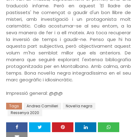
traducció infame. Però en aquest 'El lladre de
pastissets' he començat a gaudir d'un bon llibre de
misteri, amb investigació i un protagonista molt
carismàtic. Calia acostumar-se al seu entorn, a la
seva manera de fer i a ell mateix. Ara toca recuperar
la inversió de temps i gaudir-ne. Penso que hi ha
aquesta part subjectiva, però objectivament aquest
volum m'ha semblat millor que els anteriors. De
manera que seguiré explorant l'extensa bibliografia
protagonitzada per en Montalbano. Amb calma, amb
temps. Bona novel·la negra integradíssima en el seu
marc geogràfic i idiosincràtic.
Impressió general: @@@
Tags
Andrea Camilleri
Novel·la negra
Ressenya 2020