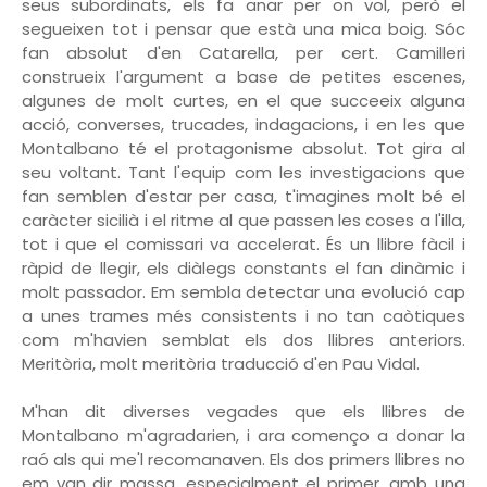
seus subordinats, els fa anar per on vol, però el
segueixen tot i pensar que està una mica boig. Sóc
fan absolut d'en Catarella, per cert. Camilleri
construeix l'argument a base de petites escenes,
algunes de molt curtes, en el que succeeix alguna
acció, converses, trucades, indagacions, i en les que
Montalbano té el protagonisme absolut. Tot gira al
seu voltant. Tant l'equip com les investigacions que
fan semblen d'estar per casa, t'imagines molt bé el
caràcter sicilià i el ritme al que passen les coses a l'illa,
tot i que el comissari va accelerat. És un llibre fàcil i
ràpid de llegir, els diàlegs constants el fan dinàmic i
molt passador. Em sembla detectar una evolució cap
a unes trames més consistents i no tan caòtiques
com m'havien semblat els dos llibres anteriors.
Meritòria, molt meritòria traducció d'en Pau Vidal.
M'han dit diverses vegades que els llibres de
Montalbano m'agradarien, i ara començo a donar la
raó als qui me'l recomanaven. Els dos primers llibres no
em van dir massa, especialment el primer, amb una