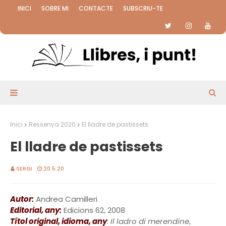
INICI
SOBRE MI
CONTACTE
SUBSCRIU-TE
Inici
Ressenya 2020
El lladre de pastissets
El lladre de pastissets
SERGI
20.5.20
Autor:
Andrea Camilleri
Editorial, any:
Edicions 62, 2008
Títol original, idioma, any
:
Il ladro di merendine
,