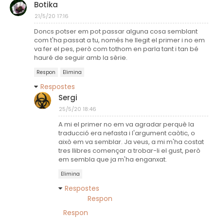
Botika
21/5/20 17:16
Doncs potser em pot passar alguna cosa semblant
com t'ha passat a tu, només he llegit el primer i no em
va fer el pes, però com tothom en parla tant i tan bé
hauré de seguir amb la sèrie.
Respon
Elimina
Respostes
Sergi
25/5/20 18:46
A mi el primer no em va agradar perquè la
traducció era nefasta i l'argument caòtic, o
això em va semblar. Ja veus, a mi m'ha costat
tres llibres començar a trobar-li el gust, però
em sembla que ja m'ha enganxat.
Elimina
Respostes
Respon
Respon