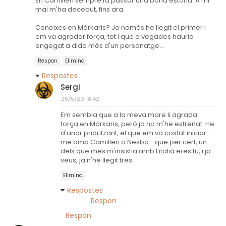
En Camilleri sempre fa passar una bona estona. A mi
mai m'ha decebut, fins ara.
Coneixes en Márkaris? Jo només he llegit el primer i
em va agradar força, tot i que a vegades hauria
engegat a dida més d'un personatge...
Respon
Elimina
Respostes
Sergi
25/5/20 18:42
Em sembla que a la meva mare li agrada
força en Márkaris, però jo no m'he estrenat. He
d'anar prioritzant, el que em va costat iniciar-
me amb Camilleri o Nesbo... que per cert, un
dels que més m'insistia amb l'italià eres tu, i ja
veus, ja n'he llegit tres.
Elimina
Respostes
Respon
Respon