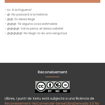
- sc: A la foguera!
- @: No passarà a la història
- @@: Es deixa llegir
- @@@: Té alguna cosa estimable
- @@@@: Val la pena, et deixa satisfet
- @@@@@: No llegir-lo és una vergonya
Reconeixement
Llibres, i punt! de XeXu està subjecta a una llicència de
Reconeixement-NoComercial-SenseObraDerivada 3.0 No