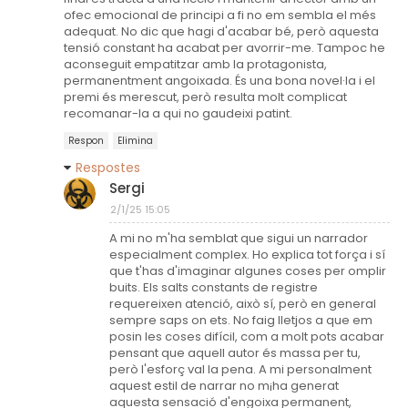
ofec emocional de principi a fi no em sembla el més
adequat. No dic que hagi d'acabar bé, però aquesta
tensió constant ha acabat per avorrir-me. Tampoc he
aconseguit empatitzar amb la protagonista,
permanentment angoixada. És una bona novel·la i el
premi és merescut, però resulta molt complicat
recomanar-la a qui no gaudeixi patint.
Respon
Elimina
Respostes
Sergi
2/1/25 15:05
A mi no m'ha semblat que sigui un narrador
especialment complex. Ho explica tot força i sí
que t'has d'imaginar algunes coses per omplir
buits. Els salts constants de registre
requereixen atenció, això sí, però en general
sempre saps on ets. No faig lletjos a que em
posin les coses difícil, com a molt pots acabar
pensant que aquell autor és massa per tu,
però l'esforç val la pena. A mi personalment
aquest estil de narrar no m¡ha generat
aquesta sensació d'engoixa permanent,