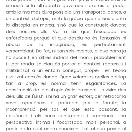
situació si la ultradreta governés i exercís el poder
amb la mà més dura possible. Ens transporta, doncs, a
un context distòpic, amb la gràcia que no ens planta
la distopia en marxa, sinó que la construeix davant
dels nostres ulls. Val a dir que l'escalada és
esfereïdora perquè el que desciu no és fantasiós ni
abusa de la imaginació, és perfectament
versemblant. De fet, ni tan sols inventa, el que narra ja
ha succeït en altres indrets del món, i probablement
fil per randa. La clau és portar el context repressiu i
militaritzat a un entorn conegut, proper i en teoria
civilitzat com és Irlanda. Quan veiem les orelles del llop
tan a prop, és normal tenir esgarrifances. La
construcció de la distopia és interessant. La vivim des
dels ulls de l'Eilish, i hi ha un gran esforç per retratar la
seva experiència, el patiment per la família, la
incomprensió per tot el que està passant, la
resiliència i els seus sentiments i emocions. Una
perspectiva íntima i focalitzada, molt personal, a
partir de la qual anem coneixent tot el que passa al