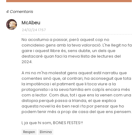
4 Comentaris
McAbeu
24/12/24 17:57
No acostuma a passar, però aquest cop no
coincideixo gens amb la teva valoració. L'he llegit no fa
gaire i aquest llibre és, sens dubte, un dels que
destacaré quan faci la meva llista de lectures del
2024.
A mi no m'ha molestat gens aquest estil narratiu que
comentes sinó que, al contrari, ha aconseguit que tota
la impotència i el patiment que li toca viure a la
protagonista i a la seva família em colpís encara més
com a lector. Com dius, tot i que ens la venen com una
distopia perquè passa a Irlanda, el que explica
aquesta novel·la és ben real i fa por pensar que ho
podem tenir més a prop de casa del que ens pensem.
I, ja que hi som, BONES FESTES!!
Respon
Elimina