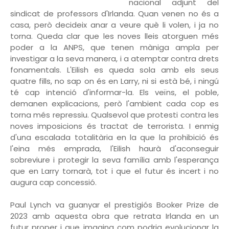
nacional adjunt del
sindicat de professors d'Irlanda. Quan venen no és a
casa, però decideix anar a veure què li volen, i ja no
torna. Queda clar que les noves lleis atorguen més
poder a la ANPS, que tenen màniga ampla per
investigar a la seva manera, i a atemptar contra drets
fonamentals. L'Eilish es queda sola amb els seus
quatre fills, no sap on és en Larry, ni si està bé, i ningú
té cap intenció d'informar-la. Els veïns, el poble,
demanen explicacions, però l'ambient cada cop es
torna més repressiu. Qualsevol que protesti contra les
noves imposicions és tractat de terrorista. I enmig
d'una escalada totalitària en la que la prohibició és
l'eina més emprada, l'Eilish haurà d'aconseguir
sobreviure i protegir la seva família amb l'esperança
que en Larry tornarà, tot i que el futur és incert i no
augura cap concessió.
Paul Lynch va guanyar el prestigiós Booker Prize de
2023 amb aquesta obra que retrata Irlanda en un
futur proper i que imagina com podria evolucionar la