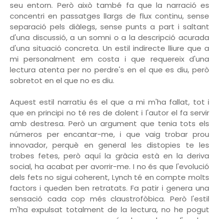
seu entorn. Però això també fa que la narració es
concentri en passatges llargs de flux continu, sense
separació pels diàlegs, sense punts a part i saltant
d'una discussió, a un somni o a la descripció acurada
d'una situació concreta. Un estil indirecte lliure que a
mi personalment em costa i que requereix d'una
lectura atenta per no perdre's en el que es diu, però
sobretot en el que no es diu.
Aquest estil narratiu és el que a mi m'ha fallat, tot i
que en principi no té res de dolent i l'autor el fa servir
amb destresa. Però un argument que tenia tots els
números per encantar-me, i que vaig trobar prou
innovador, perquè en general les distopies te les
trobes fetes, però aquí la gràcia està en la deriva
social, ha acabat per avorrir-me. I no és que l'evolució
dels fets no sigui coherent, Lynch té en compte molts
factors i queden ben retratats. Fa patir i genera una
sensació cada cop més claustrofòbica. Però l'estil
m'ha expulsat totalment de la lectura, no he pogut