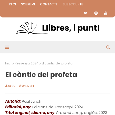
INICI
SOBRE MI
CONTACTE
SUBSCRIU-TE
Inici
Ressenya 2024
El càntic del profeta
El càntic del profeta
SERGI
24.12.24
Autoria:
Paul Lynch
Editorial, any:
Edicions del Periscopi, 2024
Títol original, idioma, any
:
Prophet song
, anglès, 2023