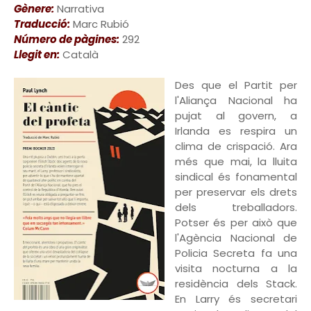
Gènere:
Narrativa
Traducció:
Marc Rubió
Número de pàgines:
292
Llegit en:
Català
Des que el Partit per
l'Aliança Nacional ha
pujat al govern, a
Irlanda es respira un
clima de crispació. Ara
més que mai, la lluita
sindical és fonamental
per preservar els drets
dels treballadors.
Potser és per això que
l'Agència Nacional de
Policia Secreta fa una
visita nocturna a la
residència dels Stack.
En Larry és secretari