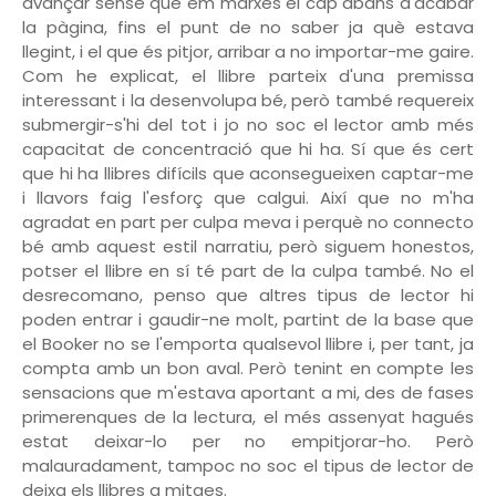
avançar sense que em marxés el cap abans d'acabar
la pàgina, fins el punt de no saber ja què estava
llegint, i el que és pitjor, arribar a no importar-me gaire.
Com he explicat, el llibre parteix d'una premissa
interessant i la desenvolupa bé, però també requereix
submergir-s'hi del tot i jo no soc el lector amb més
capacitat de concentració que hi ha. Sí que és cert
que hi ha llibres difícils que aconsegueixen captar-me
i llavors faig l'esforç que calgui. Així que no m'ha
agradat en part per culpa meva i perquè no connecto
bé amb aquest estil narratiu, però siguem honestos,
potser el llibre en sí té part de la culpa també. No el
desrecomano, penso que altres tipus de lector hi
poden entrar i gaudir-ne molt, partint de la base que
el Booker no se l'emporta qualsevol llibre i, per tant, ja
compta amb un bon aval. Però tenint en compte les
sensacions que m'estava aportant a mi, des de fases
primerenques de la lectura, el més assenyat hagués
estat deixar-lo per no empitjorar-ho. Però
malauradament, tampoc no soc el tipus de lector de
deixa els llibres a mitges.