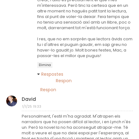
m'interessava. Però tinc la certesa que en un
altre moment no hagués patit tant la lectura,
fins al punt de voler-la deixar. Feia temps que
no tenia una sensació així amb un llibre, poc o
molt, darrerament tot m'està funcionant força.
I res, que no em sorprèn que lectors àvids com
tu i d'altres el puguin gaudir, em sap greu no
haver-lo gaudit jo. Molt bones festes, Mac, a
passar-les el millor que puguis!
Elimina
Respostes
Respon
Respon
David
1/1/25 19:33
Personalment, l'estil m'ha agradat. M'atrapen els
narradors que ho posen difícil al lector, i en Lynch n'és
un. Però la novel·la no ha aconseguit atrapar-me. Té
molt a veure el que no deixi espai per l'esperança, al
final es tracta d'una ficció i mantenir al lector amb un