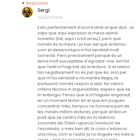
Respostes
Sergi
24/12/24 18:06
Estic perfectament d'acord amb el que dius. Ja
saps que aquí expresso la meva opinió
honesta (bé, aquí i a tot arreu), però que
només és la meva, i ja has vist que el tema i
com el desenvolupa m'ha semblat molt
correcte. Però precisament perquè és un
tema molt susceptible d'agradar-me, em fot
que l'estil m'hagi tret de la lectura. Si el valoro
tan negativament no és pel que és, sinó pel
que m'ha semblat a mi mentre llegia, la
puntuació només respon a això. No valoro
criteris tècnics ni argumentals, espero que se
m'entengui. Penso que si m'hagués enganxat
en un moment lector en el que em pogués
concentrar més, tampoc no formaria part de
les meves millors lectures, perquè arriba un
punt que se centra més en la vivència
concreta de l'Eilish i aparca l'evolució de
l'escalada, o més ben dit, la cosa s'estanca
una mica, com si l'autor ja no tingués res més a
crear, i això és precisament el que més