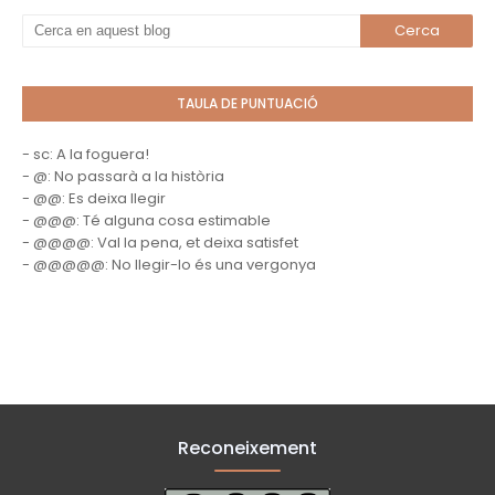
TAULA DE PUNTUACIÓ
- sc: A la foguera!
- @: No passarà a la història
- @@: Es deixa llegir
- @@@: Té alguna cosa estimable
- @@@@: Val la pena, et deixa satisfet
- @@@@@: No llegir-lo és una vergonya
Reconeixement