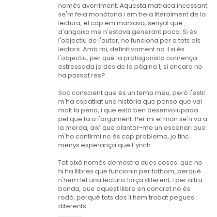
només avorriment. Aquesta matraca incessant
se'm feia monòtona i em treia literalment de la
lectura, el cap em marxava, senyal que
d'angoixa me n'estava generant poca. Si és
l'objectiu de l'autor, no funciona per a tots els
lectors. Amb mi, definitivament no. I si és
l'objectiu, per què la protagonista comença
estressada ja des de la pàgina 1, si encara no
ha passat res?
Soc conscient que és un tema meu, però l'estil
m'ha espatllat una història que penso que val
molt la pena, i que està ben desenvolupada
pel que fa a l'argument. Per mi el món se'n va a
la merda, així que plantar-me un escenari que
m'ho confirmi no és cap problema, jo tinc
menys esperança que L'ynch.
Tot això només demostra dues coses: que no
hi ha llibres que funcionin per tothom, perquè
n'hem fet una lectura força diferent, i per altra
banda, que aquest llibre en concret no és
rodó, perquè tots dos li hem trobat pegues
diferents.