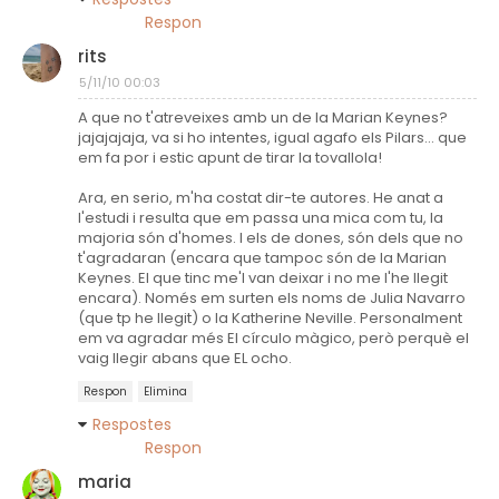
Respon
rits
5/11/10 00:03
A que no t'atreveixes amb un de la Marian Keynes?
jajajajaja, va si ho intentes, igual agafo els Pilars... que
em fa por i estic apunt de tirar la tovallola!
Ara, en serio, m'ha costat dir-te autores. He anat a
l'estudi i resulta que em passa una mica com tu, la
majoria són d'homes. I els de dones, són dels que no
t'agradaran (encara que tampoc són de la Marian
Keynes. El que tinc me'l van deixar i no me l'he llegit
encara). Només em surten els noms de Julia Navarro
(que tp he llegit) o la Katherine Neville. Personalment
em va agradar més El círculo màgico, però perquè el
vaig llegir abans que EL ocho.
Respon
Elimina
Respostes
Respon
maria