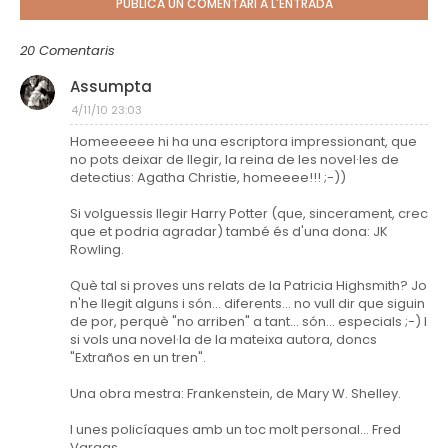
PUBLICA UN COMENTARI A L'ENTRADA
20 Comentaris
Assumpta
4/11/10 23:03
Homeeeeee hi ha una escriptora impressionant, que
no pots deixar de llegir, la reina de les novel·les de
detectius: Agatha Christie, homeeee!!! ;-))
Si volguessis llegir Harry Potter (que, sincerament, crec
que et podria agradar) també és d'una dona: JK
Rowling.
Què tal si proves uns relats de la Patricia Highsmith? Jo
n'he llegit alguns i són... diferents... no vull dir que siguin
de por, perquè "no arriben" a tant... són... especials ;-) I
si vols una novel·la de la mateixa autora, doncs
"Extraños en un tren".
Una obra mestra: Frankenstein, de Mary W. Shelley.
I unes policíaques amb un toc molt personal... Fred
Vargas.