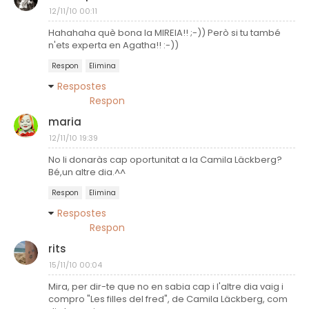
12/11/10 00:11
Hahahaha què bona la MIREIA!! ;-)) Però si tu també
n'ets experta en Agatha!! :-))
Respon
Elimina
Respostes
Respon
maria
12/11/10 19:39
No li donaràs cap oportunitat a la Camila Läckberg?
Bé,un altre dia.^^
Respon
Elimina
Respostes
Respon
rits
15/11/10 00:04
Mira, per dir-te que no en sabia cap i l'altre dia vaig i
compro "Les filles del fred", de Camila Läckberg, com