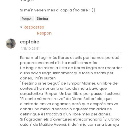
Si me'n venen més al cap ja t'ho diré :-))
Respon
Elimina
Respostes
Respon
captaire
4/11/10 23:51
És normal llegir més llibres escrits per homes, perquè
proporcionalment n'hi ha moltíssims més.
He hagut de mirar la llista de llibres llegits per recordar
quins havia llegit últimament que fossin escrits per
dones, i m'hi surten:
"T'estimo si he begut" de l'Empar Moliner, un llibre de
contes d'humor amb un toc de mala bava que
caracteritza l'Empar. Un bon llibre per passar l'estona.
"El conte número tretze" de Diane Setterfield, que
d'entrada em va enganxar, però que després em va
donar una mica la sensació aquesta tan difícil de
definir que es tractava d'un llibre més per dones.
Si t'agraden els d'aventures et recomanaria "El último
catón" de Matilde Asensi. El definiria com una barreja