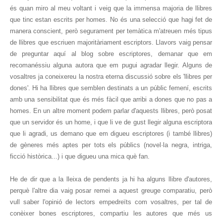
és quan miro al meu voltant i veig que la immensa majoria de llibres
que tinc estan escrits per homes. No és una selecció que hagi fet de
manera conscient, però segurament per temàtica m'atreuen més tipus
de llibres que escriuen majoritàriament escriptors. Llavors vaig pensar
de preguntar aquí al blog sobre escriptores, demanar que em
recomanéssiu alguna autora que em pugui agradar llegir. Alguns de
vosaltres ja coneixereu la nostra eterna discussió sobre els 'llibres per
dones'. Hi ha llibres que semblen destinats a un públic femení, escrits
amb una sensibilitat que és més fàcil que arribi a dones que no pas a
homes. En un altre moment podem parlar d'aquests llibres, però posat
que un servidor és un home, i que li ve de gust llegir alguna escriptora
que li agradi, us demano que em digueu escriptores (i també llibres)
de gèneres més aptes per tots els públics (novel·la negra, intriga,
ficció històrica...) i que digueu una mica què fan.
He de dir que a la lleixa de pendents ja hi ha alguns llibre d'autores,
perquè l'altre dia vaig posar remei a aquest greuge comparatiu, però
vull saber l'opinió de lectors empedreïts com vosaltres, per tal de
conèixer bones escriptores, compartiu les autores que més us