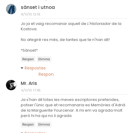
sànset i utnoa
8/11/10 12:16
Jo ja et vaig recomanar aquell de
L'Historiador
de la
Kostova.
No afegiré res més, de tantes que te n'han dit!
*Sànset*
Respon
Elimina
Respostes
Respon
Mr. Aris
9/11/10 17:45
Ja s'han dit totes les meves escriptores preferides,
potser l'únic que et recomanaria es Memòries d'Adrià
de la Marguerite Yourcenar. A mi em va agrada molt
però hi ha qui no li agrada.
Respon
Elimina