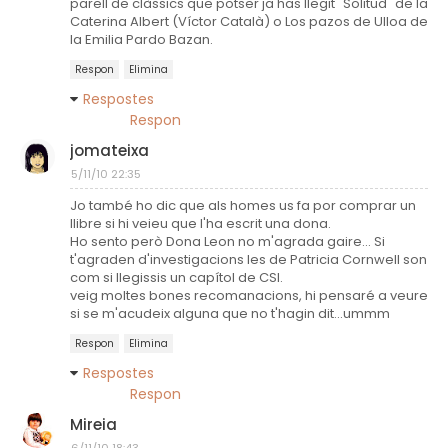
parell de clàssics que potser ja has llegit "Solitud" de la
Caterina Albert (Víctor Català) o Los pazos de Ulloa de
la Emilia Pardo Bazan.
Respon
Elimina
Respostes
Respon
jomateixa
5/11/10 22:35
Jo també ho dic que als homes us fa por comprar un
llibre si hi veieu que l'ha escrit una dona.
Ho sento però Dona Leon no m'agrada gaire... Si
t'agraden d'investigacions les de Patricia Cornwell son
com si llegissis un capítol de CSI.
veig moltes bones recomanacions, hi pensaré a veure
si se m'acudeix alguna que no t'hagin dit...ummm
Respon
Elimina
Respostes
Respon
Mireia