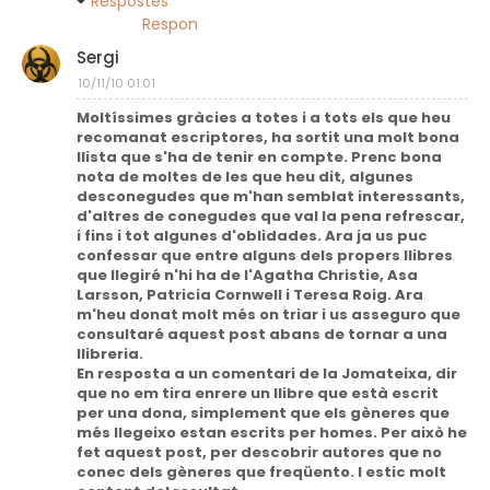
Respostes
Respon
Sergi
10/11/10 01:01
Moltíssimes gràcies a totes i a tots els que heu
recomanat escriptores, ha sortit una molt bona
llista que s'ha de tenir en compte. Prenc bona
nota de moltes de les que heu dit, algunes
desconegudes que m'han semblat interessants,
d'altres de conegudes que val la pena refrescar,
i fins i tot algunes d'oblidades. Ara ja us puc
confessar que entre alguns dels propers llibres
que llegiré n'hi ha de l'Agatha Christie, Asa
Larsson, Patricia Cornwell i Teresa Roig. Ara
m'heu donat molt més on triar i us asseguro que
consultaré aquest post abans de tornar a una
llibreria.
En resposta a un comentari de la Jomateixa, dir
que no em tira enrere un llibre que està escrit
per una dona, simplement que els gèneres que
més llegeixo estan escrits per homes. Per això he
fet aquest post, per descobrir autores que no
conec dels gèneres que freqüento. I estic molt