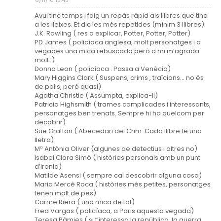
6/11/10 18:43
Avui tinc temps i faig un repàs ràpid als llibres que tinc
a les lleixes. Et dic les més repetides (mínim 3 llibres):
J.K. Rowling ( res a explicar, Potter, Potter, Potter)
PD James ( policíaca anglesa, molt personatges i a
vegades una mica rebuscada però a mi m’agrada
molt. )
Donna Leon ( policíaca . Passa a Venècia)
Mary Higgins Clark ( Suspens, crims , traïcions... no és
de polis, però quasi)
Agatha Christie ( Assumpta, explica-li)
Patricia Highsmith ( trames complicades i interessants,
personatges ben trenats. Sempre hi ha quelcom per
decobrir)
Sue Grafton ( Abecedari del Crim. Cada llibre té una
lletra)
Mª Antònia Oliver (algunes de detectius i altres no)
Isabel Clara Simó ( històries personals amb un punt
d’ironia)
Matilde Asensi ( sempre cal descobrir alguna cosa)
Maria Mercè Roca ( històries més petites, personatges
tenen molt de pes)
Carme Riera ( una mica de tot)
Fred Vargas ( policíaca, a Paris aquesta vegada)
Teresa Pàmies ( si t’interessa la república, la guerra ,