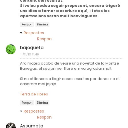
content del resultat.
Si voleu podeu seguir proposant, encara trigaré
uns dies a tornar a escriure aquí, i totes les
aportacions seran molt benvingudes.
Respon
Elimina
Respostes
Respon
bajoqueta
11/11/10 11:49
Ara mateix acabo de veure una novetat de la Montse
Banegas, el seu primer llibre em va agradar molt.
Si no et llences a llegir coses escrites per dones no et
casarem mai jajaja.
Terra de llibres
Respon
Elimina
Respostes
Respon
Assumpta