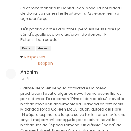
Jo et recomanaria la Donna Leon. Novel·la policíaca i
de dona. Jo només he llegit
Mort a la Fenice
i em va
agradar força.
Te'n podria dir més d'autores, però els seus llibres ja
són d'aquells que en dius/diem de dones... :P
Petons i bon capde!
Respon
Elimina
Respostes
Respon
Anònim
5/11/10 15:18
Carme Riera, en llengua catalana és la meva
predilecta i llevat d'algunes novel·les no escriu llibres
per a dones. Te recoman "Dins el darrer blau", novel·la
història molt ben documentada i basada en fets reals.
M'agrada força Colleen McCullough, autora del llibre
"El pájaro espino" de la que se va fer la sèrie a tv fa uns
anys, i majorment coneguda per escriure novel·les
històriques de l'època romana. Un clàssic: "Nada" de
Carmen Laforet. Banana Yoshimoto, escriptora