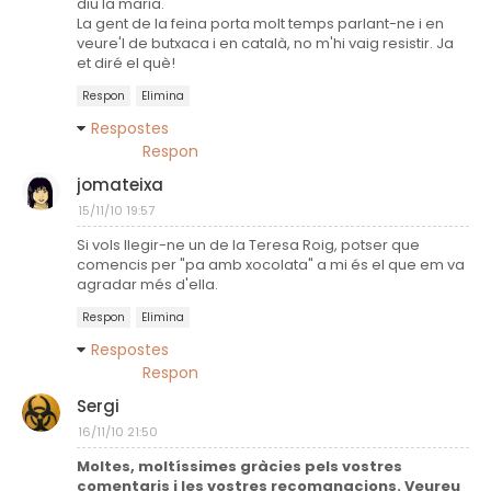
diu la maria.
La gent de la feina porta molt temps parlant-ne i en
veure'l de butxaca i en català, no m'hi vaig resistir. Ja
et diré el què!
Respon
Elimina
Respostes
Respon
jomateixa
15/11/10 19:57
Si vols llegir-ne un de la Teresa Roig, potser que
comencis per "pa amb xocolata" a mi és el que em va
agradar més d'ella.
Respon
Elimina
Respostes
Respon
Sergi
16/11/10 21:50
Moltes, moltíssimes gràcies pels vostres
comentaris i les vostres recomanacions. Veureu