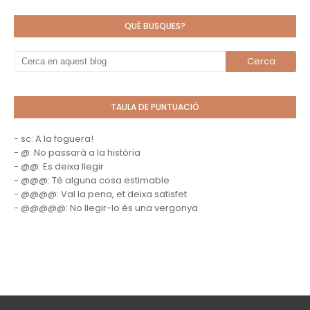
QUÈ BUSQUES?
TAULA DE PUNTUACIÓ
- sc: A la foguera!
- @: No passarà a la història
- @@: Es deixa llegir
- @@@: Té alguna cosa estimable
- @@@@: Val la pena, et deixa satisfet
- @@@@@: No llegir-lo és una vergonya