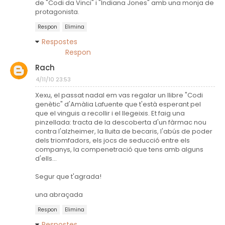
de "Codi da Vinci" i "Indiana Jones" amb una monja de
protagonista.
Respon
Elimina
Respostes
Respon
Rach
4/11/10 23:53
Xexu, el passat nadal em vas regalar un llibre "Codi
genètic" d'Amàlia Lafuente que t'està esperant pel
que el vinguis a recollir i el llegeixis. Et faig una
pinzellada: tracta de la descoberta d'un fàrmac nou
contra l'alzheimer, la lluita de becaris, l'abús de poder
dels triomfadors, els jocs de seducció entre els
companys, la compenetració que tens amb alguns
d'ells...
Segur que t'agrada!
una abraçada
Respon
Elimina
Respostes