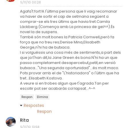
5/11/10 00:28
Agafa't fort!A l'última persona que li vaig recomanar
va haver de sortir el cap de setmana següent a
comprar-se els tres últims que havia tret.Camila
Läckberg.(Comença amb La princesa de gel^^).És
novel·la de suspens.
També són molt bones la Patricia Cornwell,però fa
força que no treu res;Denise Mina,Elisabeth
George,n'hi ha de butxaca.
I si volguéssis una cosa més de sentiments,a part dels
que ja t'han dit,la Jane Green és bona.N'hi ha un que
passa completament desapercebut,petit,en versió
butxaca..."Una segunda oportunidad"...és molt maco.
Pots provar amb el de "L'historiadora" o l'últim que ha
tret...Elisabeth Kostova.
A veure si en trobes algun que t'agrada.Tan per
escollir pot ser acabaràs col·lapsat...^-^
Respon
Elimina
Respostes
Respon
Rita
5/11/10 13:58