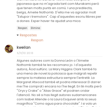
japonesa que no m'agrada tant com Murakami però
que tenen molts punts en comú. I una predilecta,
belga, Amelie Nothomb. D'ella me va agradar molt
"Estupor i tremolors". Cap d'aquestes escriu llibres per
a dones. Esper haver-te ajudat una mica.
Respon
Elimina
Respostes
Respon
kweilan
5/11/10 20:13
Algunes autores com la Donna León o l'Amelie
Nothomb també te les recomano jo. I d'aquesta
autora, Àcid sulfúric. La Mary Higgins Clark també fa
una mena de novel.la policiaca que malgrat repetir
sempre la mateixa estructura sempre t'entreté. La
Margaret Atwood també et podria interessar.El darrer
me l'he comprat i encara no l'he llegit. En té molts però
"Oryx y Crake" o "Alias Grace" et podrien cridar
l'atenció. No sé si has llegit autores sudamericanes
com Isabel Allende o la Laura Esquivel amb la seua
magnífica "Como agua para chocolate". I si vols un