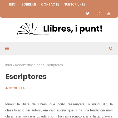
INICI
SOBRE MI
CONTACTE
SUBSCRIU-TE
Inici
Recomanacions
Escriptores
Escriptores
SERGI
4.11.10
Mirant la llista de llibres que porto ressenyats, o millor dit, la
classificació per autors, em vaig adonar que hi ha una tendència molt
clara, ja en són uns quants i no hi ha cap escriptora a la llista! Llavors