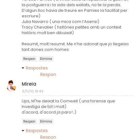
la postguerra i la vida dels exiliats, no te la perdis.
D’algun lloc havia de treure en Pamies la facilitat per
escriure)
Julia Navarro ( una mica com l’Asensi)
Tracy Chevalier ( hsitòries petites amb un context
històric molt ben dibuixat)
Resumit, molt resumit. Me n’he adonat que jo llegeixo
tant dones com homes.
Respon
Elimina
Respostes
Respon
Mireia
6/11/10 18:44
Ups, M'he deixat la Cornwell ( una forense que
investiga de tot i molt)
d'acord, d'acord ja paro! ;)
Respon
Elimina
Respostes
Respon