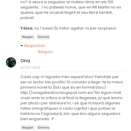
no? A veure si segueixo el mateix ritme en els 100
següents... I no pateixis home, que en RR Martin no es
queixa, que he acabat llegint el seu llibre també,
pobret.
Yáiza
, no l'avisis! És millor agafar-lo per sorpresa!
Respon
Elimina
Respostes
Respon
Ona
8/11/12 14:03
Cada cop m'agrada més aquest bloc! Felicitats per
ser un lector tan prolífic! Et convido a llegir-te la meva
primera novel·la (tot i que és en format bloc).
http://onagallactica.blogspot.com.es/ No siguis molt
cruel amb la crítica si al final la llegeixes, ja que escric
per afició i per distreure'm, i sé que hi haurà algunes
faltes ortogràfiques a cada capítol i que potser la
història no t'agradarà, tot i que tinc alguns seguidors
ben enganxats. :P
Respon
Elimina