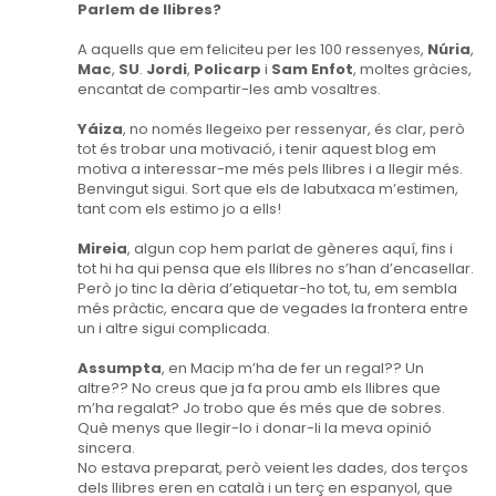
Parlem de llibres?
A aquells que em feliciteu per les 100 ressenyes,
Núria
,
Mac
,
SU
.
Jordi
,
Policarp
i
Sam Enfot
, moltes gràcies,
encantat de compartir-les amb vosaltres.
Yáiza
, no només llegeixo per ressenyar, és clar, però
tot és trobar una motivació, i tenir aquest blog em
motiva a interessar-me més pels llibres i a llegir més.
Benvingut sigui. Sort que els de labutxaca m’estimen,
tant com els estimo jo a ells!
Mireia
, algun cop hem parlat de gèneres aquí, fins i
tot hi ha qui pensa que els llibres no s’han d’encasellar.
Però jo tinc la dèria d’etiquetar-ho tot, tu, em sembla
més pràctic, encara que de vegades la frontera entre
un i altre sigui complicada.
Assumpta
, en Macip m’ha de fer un regal?? Un
altre?? No creus que ja fa prou amb els llibres que
m’ha regalat? Jo trobo que és més que de sobres.
Què menys que llegir-lo i donar-li la meva opinió
sincera.
No estava preparat, però veient les dades, dos terços
dels llibres eren en català i un terç en espanyol, que