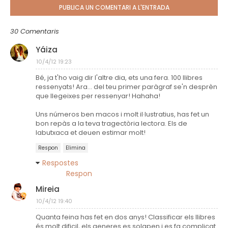
PUBLICA UN COMENTARI A L'ENTRADA
30 Comentaris
Yáiza
10/4/12 19:23
Bé, ja t'ho vaig dir l'altre dia, ets una fera. 100 llibres
ressenyats! Ara... del teu primer paràgraf se'n desprèn
que llegeixes per ressenyar! Hahaha!
Uns números ben macos i molt il·lustratius, has fet un
bon repàs a la teva tragectòria lectora. Els de
labutxaca et deuen estimar molt!
Respon
Elimina
Respostes
Respon
Mireia
10/4/12 19:40
Quanta feina has fet en dos anys! Classificar els llibres
és molt dificil, els generes es solapen i es fa complicat.