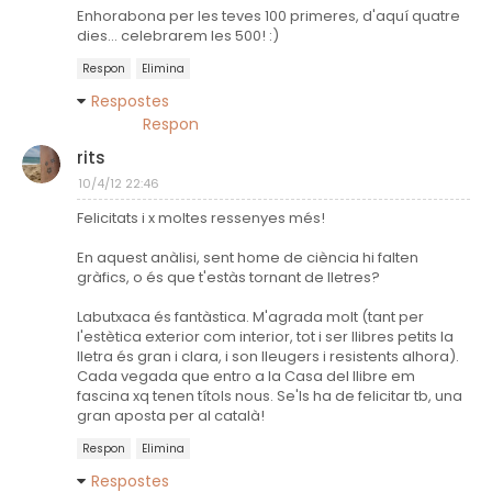
Enhorabona per les teves 100 primeres, d'aquí quatre
dies... celebrarem les 500! :)
Respon
Elimina
Respostes
Respon
rits
10/4/12 22:46
Felicitats i x moltes ressenyes més!
En aquest anàlisi, sent home de ciència hi falten
gràfics, o és que t'estàs tornant de lletres?
Labutxaca és fantàstica. M'agrada molt (tant per
l'estètica exterior com interior, tot i ser llibres petits la
lletra és gran i clara, i son lleugers i resistents alhora).
Cada vegada que entro a la Casa del llibre em
fascina xq tenen títols nous. Se'ls ha de felicitar tb, una
gran aposta per al català!
Respon
Elimina
Respostes