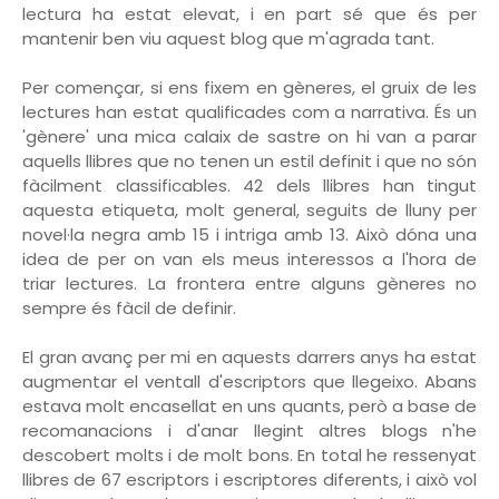
lectura ha estat elevat, i en part sé que és per
mantenir ben viu aquest blog que m'agrada tant.
Per començar, si ens fixem en gèneres, el gruix de les
lectures han estat qualificades com a narrativa. És un
'gènere' una mica calaix de sastre on hi van a parar
aquells llibres que no tenen un estil definit i que no són
fàcilment classificables. 42 dels llibres han tingut
aquesta etiqueta, molt general, seguits de lluny per
novel·la negra amb 15 i intriga amb 13. Això dóna una
idea de per on van els meus interessos a l'hora de
triar lectures. La frontera entre alguns gèneres no
sempre és fàcil de definir.
El gran avanç per mi en aquests darrers anys ha estat
augmentar el ventall d'escriptors que llegeixo. Abans
estava molt encasellat en uns quants, però a base de
recomanacions i d'anar llegint altres blogs n'he
descobert molts i de molt bons. En total he ressenyat
llibres de 67 escriptors i escriptores diferents, i això vol