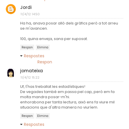
Jordi
11/4/12 14:50
Ha ha, anava posar allò dels gràfics però a tot arreu
se m'avancen.
100, quina enveja, sana per suposat.
Respon
Elimina
Respostes
Respon
jomateixa
11/4/12 15:22
Uf, t'has treballat les estadístiques!
De vegades també em passa pel cap, però em fa
molta mandra posar-m'hi.
enhorabona per tanta lectura, això ens fa viure mil
situacions que d'altra manera no viuríem.
Respon
Elimina
Respostes