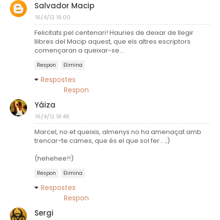
Salvador Macip
16/4/12 16:00
Felicitats pel centenari! Hauries de deixar de llegir
llibres del Macip aquest, que els altres escriptors
començaran a queixar-se...
Respon
Elimina
Respostes
Respon
Yáiza
16/4/12 18:48
Marcel, no et queixis, almenys no ha amenaçat amb
trencar-te cames, que és el que sol fer... ;)
(hehehee!!)
Respon
Elimina
Respostes
Respon
Sergi