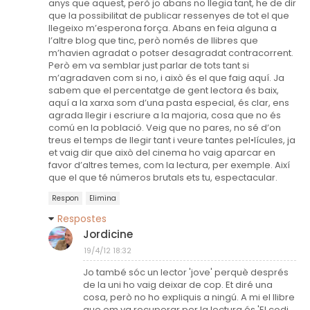
anys que aquest, però jo abans no llegia tant, he de dir
que la possibilitat de publicar ressenyes de tot el que
llegeixo m’esperona força. Abans en feia alguna a
l’altre blog que tinc, però només de llibres que
m’havien agradat o potser desagradat contracorrent.
Però em va semblar just parlar de tots tant si
m’agradaven com si no, i això és el que faig aquí. Ja
sabem que el percentatge de gent lectora és baix,
aquí a la xarxa som d’una pasta especial, és clar, ens
agrada llegir i escriure a la majoria, cosa que no és
comú en la població. Veig que no pares, no sé d’on
treus el temps de llegir tant i veure tantes pel•lícules, ja
et vaig dir que això del cinema ho vaig aparcar en
favor d’altres temes, com la lectura, per exemple. Així
que el que té números brutals ets tu, espectacular.
Respon
Elimina
Respostes
Jordicine
19/4/12 18:32
Jo també sóc un lector 'jove' perquè després
de la uni ho vaig deixar de cop. Et diré una
cosa, però no ho expliquis a ningú. A mi el llibre
que em va recuperar per la lectura és 'El codi