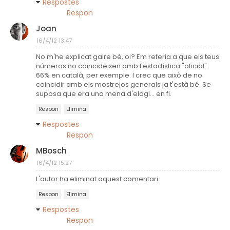
Respostes
Respon
Joan
16/4/12 13:47
No m'he explicat gaire bé, oi? Em referia a que els teus
números no coincideixen amb l'estadística "oficial".
66% en català, per exemple. I crec que això de no
coincidir amb els mostrejos generals ja t'està bé. Se
suposa que era una mena d'elogi... en fi.
Respon
Elimina
Respostes
Respon
MBosch
16/4/12 15:27
L'autor ha eliminat aquest comentari.
Respon
Elimina
Respostes
Respon