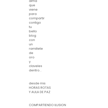
alma
que
viene
para
compartir
contigo
tu
bello
blog
con
un
ramillete
de
oro
y
claveles
dentro...
desde mis
HORAS ROTAS
Y AULA DE PAZ
COMPARTIENDO ILUSION