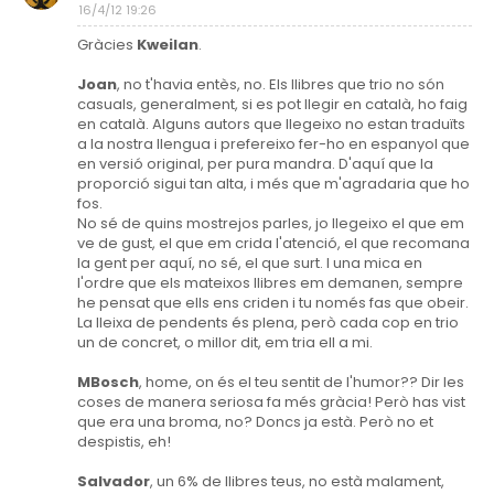
16/4/12 19:26
Gràcies
Kweilan
.
Joan
, no t'havia entès, no. Els llibres que trio no són
casuals, generalment, si es pot llegir en català, ho faig
en català. Alguns autors que llegeixo no estan traduïts
a la nostra llengua i prefereixo fer-ho en espanyol que
en versió original, per pura mandra. D'aquí que la
proporció sigui tan alta, i més que m'agradaria que ho
fos.
No sé de quins mostrejos parles, jo llegeixo el que em
ve de gust, el que em crida l'atenció, el que recomana
la gent per aquí, no sé, el que surt. I una mica en
l'ordre que els mateixos llibres em demanen, sempre
he pensat que ells ens criden i tu només fas que obeir.
La lleixa de pendents és plena, però cada cop en trio
un de concret, o millor dit, em tria ell a mi.
MBosch
, home, on és el teu sentit de l'humor?? Dir les
coses de manera seriosa fa més gràcia! Però has vist
que era una broma, no? Doncs ja està. Però no et
despistis, eh!
Salvador
, un 6% de llibres teus, no està malament,