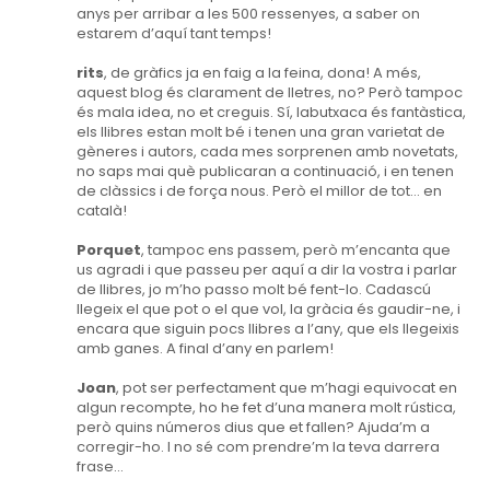
anys per arribar a les 500 ressenyes, a saber on
estarem d’aquí tant temps!
rits
, de gràfics ja en faig a la feina, dona! A més,
aquest blog és clarament de lletres, no? Però tampoc
és mala idea, no et creguis. Sí, labutxaca és fantàstica,
els llibres estan molt bé i tenen una gran varietat de
gèneres i autors, cada mes sorprenen amb novetats,
no saps mai què publicaran a continuació, i en tenen
de clàssics i de força nous. Però el millor de tot... en
català!
Porquet
, tampoc ens passem, però m’encanta que
us agradi i que passeu per aquí a dir la vostra i parlar
de llibres, jo m’ho passo molt bé fent-lo. Cadascú
llegeix el que pot o el que vol, la gràcia és gaudir-ne, i
encara que siguin pocs llibres a l’any, que els llegeixis
amb ganes. A final d’any en parlem!
Joan
, pot ser perfectament que m’hagi equivocat en
algun recompte, ho he fet d’una manera molt rústica,
però quins números dius que et fallen? Ajuda’m a
corregir-ho. I no sé com prendre’m la teva darrera
frase...