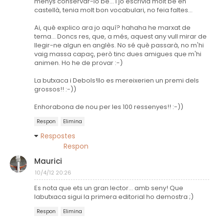
menys conservar-lo bé... i jo escrivia molt bé en
castellà, tenia molt bon vocabulari, no feia faltes...
Ai, què explico ara jo aquí? hahaha he marxat de
tema... Doncs res, que, a més, aquest any vull mirar de
llegir-ne algun en anglès. No sé què passarà, no m'hi
vaig massa capaç, però tinc dues amigues que m'hi
animen. Ho he de provar :-)
La butxaca i Debols!llo es mereixerien un premi dels
grossos!! :-))
Enhorabona de nou per les 100 ressenyes!! :-))
Respon
Elimina
Respostes
Respon
Maurici
10/4/12 20:26
Es nota que ets un gran lector... amb seny! Que
labutxaca sigui la primera editorial ho demostra ;)
Respon
Elimina