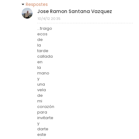
Respostes
Jose Ramon Santana Vazquez
10/4/12 20:35
...traigo
ecos
de
la
tarde
callada
en
la
mano
y
una
vela
de
mi
corazón
para
invitarte
y
darte
este