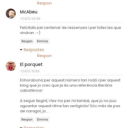
Respon
McAbeu
11/4/12 09:49
Felicitats pel centenar de ressenyes i per totes les que
vindran. :-)
Respon
Elimina
Respostes
Respon
El porquet
11/4/12 10:59
Enhorabona per aquest número tan rodó i per aquest
blog que jo crec que ja és una referència literària
catosfèrica!
A seguir llegint, i fes-ho per mi també, que jo no puc
aguantar aquest ritme tan vertiginós! Sóc més de pas
de caragol, jo...
Respon
Elimina