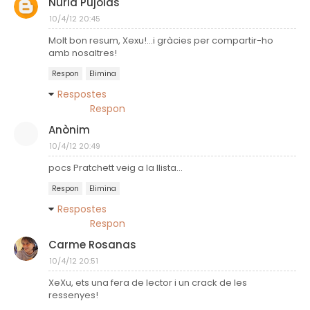
Núria Pujolàs
10/4/12 20:45
Molt bon resum, Xexu!...i gràcies per compartir-ho
amb nosaltres!
Respon
Elimina
Respostes
Respon
Anònim
10/4/12 20:49
pocs Pratchett veig a la llista...
Respon
Elimina
Respostes
Respon
Carme Rosanas
10/4/12 20:51
XeXu, ets una fera de lector i un crack de les
ressenyes!