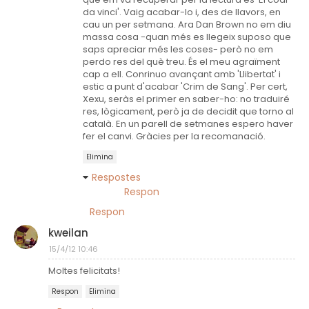
da vinci'. Vaig acabar-lo i, des de llavors, en
cau un per setmana. Ara Dan Brown no em diu
massa cosa -quan més es llegeix suposo que
saps apreciar més les coses- però no em
perdo res del què treu. És el meu agraïment
cap a ell. Conrinuo avançant amb 'Llibertat' i
estic a punt d'acabar 'Crim de Sang'. Per cert,
Xexu, seràs el primer en saber-ho: no traduiré
res, lògicament, però ja de decidit que torno al
català. En un parell de setmanes espero haver
fer el canvi. Gràcies per la recomanació.
Elimina
Respostes
Respon
Respon
kweilan
15/4/12 10:46
Moltes felicitats!
Respon
Elimina