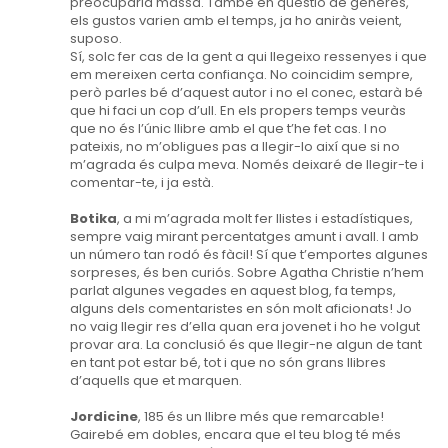
preocuparia massa. També en qüestió de gèneres,
els gustos varien amb el temps, ja ho aniràs veient,
suposo.
Sí, solc fer cas de la gent a qui llegeixo ressenyes i que
em mereixen certa confiança. No coincidim sempre,
però parles bé d’aquest autor i no el conec, estarà bé
que hi faci un cop d’ull. En els propers temps veuràs
que no és l’únic llibre amb el que t’he fet cas. I no
pateixis, no m’obligues pas a llegir-lo així que si no
m’agrada és culpa meva. Només deixaré de llegir-te i
comentar-te, i ja està.
Botika
, a mi m’agrada molt fer llistes i estadístiques,
sempre vaig mirant percentatges amunt i avall. I amb
un número tan rodó és fàcil! Sí que t’emportes algunes
sorpreses, és ben curiós. Sobre Agatha Christie n’hem
parlat algunes vegades en aquest blog, fa temps,
alguns dels comentaristes en són molt aficionats! Jo
no vaig llegir res d’ella quan era jovenet i ho he volgut
provar ara. La conclusió és que llegir-ne algun de tant
en tant pot estar bé, tot i que no són grans llibres
d’aquells que et marquen.
Jordicine
, 185 és un llibre més que remarcable!
Gairebé em dobles, encara que el teu blog té més