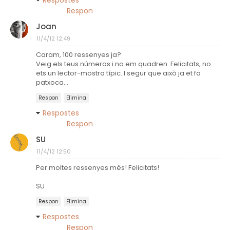
Respostes
Respon
Joan
11/4/12 12:49
Caram, 100 ressenyes ja?
Veig els teus números i no em quadren. Felicitats, no
ets un lector-mostra típic. I segur que això ja et fa
patxoca...
Respon
Elimina
Respostes
Respon
SU
11/4/12 12:50
Per moltes ressenyes més! Felicitats!
SU
Respon
Elimina
Respostes
Respon