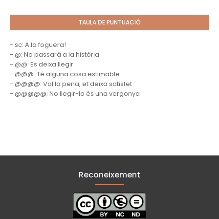
TAULA DE PUNTUACIÓ
- sc: A la foguera!
- @: No passarà a la història
- @@: Es deixa llegir
- @@@: Té alguna cosa estimable
- @@@@: Val la pena, et deixa satisfet
- @@@@@: No llegir-lo és una vergonya
Reconeixement