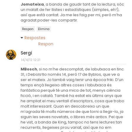
Jomateixa
, a banda de gaudir tant de la lectura, sóc
un malalt de fer llistes i estadístiques (simples, eh!),
així que està cantat. Ja me les faig per mi, però m’ha
agradat poder-les compartir.
Respon
Elimina
Respostes
Respon
Sergi
14/4/12 12:21
MBosch
, si no m’he descomptat, de labutxaca en tinc
31, i Debols!llo només 14, però 17 de Byblos, que ve a
ser el mateix. Jo també vaig tenir una època friki. D’un
temps ençà llegeixo altres coses i labutxaca és
fantàstica perquè té una mica de tot, menys ciència
ficció, i en català. També ha estat els últims anys que
he ampliat el meu ventall d’escriptors, cosa que trobo
molt interessant. Quan en descobreixo un que
m’agrada té molts números de que torni a llegir-lo, ja
siguin les seves novetats, o llibres més antics. Pel que
he vist, a banda de King, tampoc no tens lectures tan
recurrents, llegeixes prou variat, així que no em