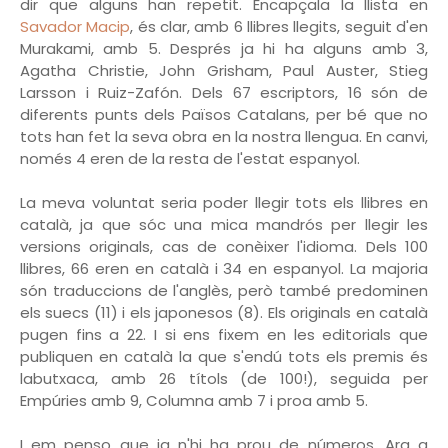
dir que alguns han repetit. Encapçala la llista en
Savador Macip
, és clar, amb 6 llibres llegits, seguit d'en
Murakami, amb 5. Després ja hi ha alguns amb 3,
Agatha Christie, John Grisham, Paul Auster, Stieg
Larsson i Ruiz-Zafón. Dels 67 escriptors, 16 són de
diferents punts dels Països Catalans, per bé que no
tots han fet la seva obra en la nostra llengua. En canvi,
només 4 eren de la resta de l'estat espanyol.
La meva voluntat seria poder llegir tots els llibres en
català, ja que sóc una mica mandrós per llegir les
versions originals, cas de conèixer l'idioma. Dels 100
llibres, 66 eren en català i 34 en espanyol. La majoria
són traduccions de l'anglès, però també predominen
els suecs (11) i els japonesos (8). Els originals en català
pugen fins a 22. I si ens fixem en les editorials que
publiquen en català la que s'endú tots els premis és
labutxaca, amb 26 títols (de 100!), seguida per
Empúries amb 9, Columna amb 7 i proa amb 5.
I em penso que ja n'hi ha prou de números. Ara a