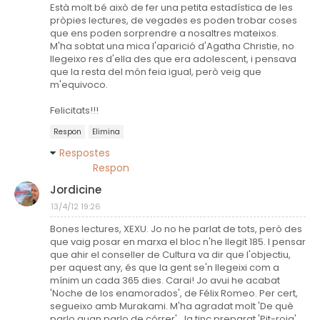
Està molt bé això de fer una petita estadística de les
pròpies lectures, de vegades es poden trobar coses
que ens poden sorprendre a nosaltres mateixos.
M'ha sobtat una mica l'aparició d'Agatha Christie, no
llegeixo res d'ella des que era adolescent, i pensava
que la resta del món feia igual, però veig que
m'equivoco.
Felicitats!!!
Respon
Elimina
Respostes
Respon
Jordicine
13/4/12 19:26
Bones lectures, XEXU. Jo no he parlat de tots, però des
que vaig posar en marxa el bloc n'he llegit 185. I pensar
que ahir el conseller de Cultura va dir que l'objectiu,
per aquest any, és que la gent se'n llegeixi com a
mínim un cada 365 dies. Carai! Jo avui he acabat
'Noche de los enamorados', de Félix Romeo. Per cert,
segueixo amb Murakami. M'ha agradat molt 'De què
parlo quan parlo de córrer'. Ja tinc preparat 'Pit-roig'