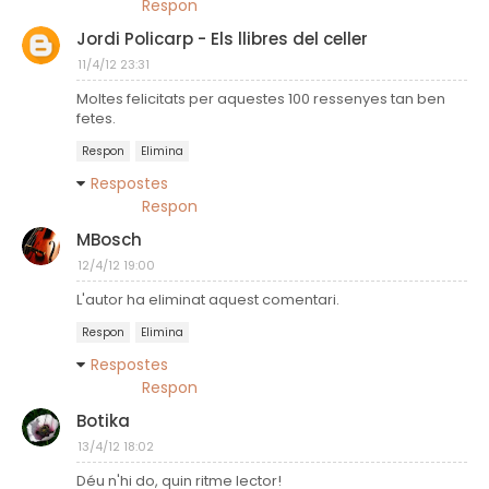
Respon
Jordi Policarp - Els llibres del celler
11/4/12 23:31
Moltes felicitats per aquestes 100 ressenyes tan ben
fetes.
Respon
Elimina
Respostes
Respon
MBosch
12/4/12 19:00
L'autor ha eliminat aquest comentari.
Respon
Elimina
Respostes
Respon
Botika
13/4/12 18:02
Déu n'hi do, quin ritme lector!