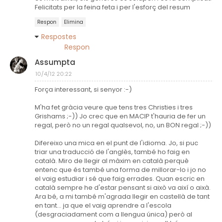
Felicitats per la feina feta i per l'esforç del resum
Respon
Elimina
Respostes
Respon
Assumpta
10/4/12 20:22
Força interessant, si senyor :-)
M'ha fet gràcia veure que tens tres Christies i tres
Grishams ;-)) Jo crec que en MACIP t'hauria de fer un
regal, però no un regal qualsevol, no, un BON regal ;-))
Difereixo una mica en el punt de l'idioma. Jo, si puc
triar una traducció de l'anglès, també ho faig en
català. Miro de llegir al màxim en català perquè
entenc que és també una forma de millorar-lo i jo no
el vaig estudiar i sé que faig errades. Quan escric en
català sempre he d'estar pensant si això va així o aixà.
Ara bé, a mi també m'agrada llegir en castellà de tant
en tant... ja que el vaig aprendre a l'escola
(desgraciadament com a llengua única) però al