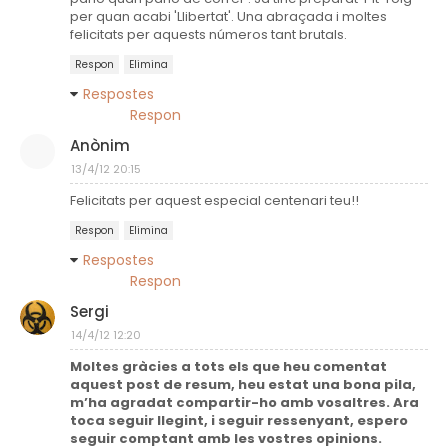
per quan acabi 'Llibertat'. Una abraçada i moltes
felicitats per aquests números tant brutals.
Respon
Elimina
Respostes
Respon
Anònim
13/4/12 20:15
Felicitats per aquest especial centenari teu!!
Respon
Elimina
Respostes
Respon
Sergi
14/4/12 12:20
Moltes gràcies a tots els que heu comentat
aquest post de resum, heu estat una bona pila,
m’ha agradat compartir-ho amb vosaltres. Ara
toca seguir llegint, i seguir ressenyant, espero
seguir comptant amb les vostres opinions.