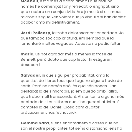
McAbeu
, estic més d'acord amb tu que mai, no
només he començat l'any refredat, o engripat, sinó
que a sobre ara conjuntivitis. Ara ja no sé si els meus
microbis segueixen volent que jo visqui o si han decidit
acabar amb mi definitivament.
Jordi Policarp
, la trobo dolorosament encertada. Jo
que tampoc sóc cap criatura, em sembla que la
lamentaré moltes vegades. Aquesta no podia faltar.
maria
, us pot agradar més o menys la frase de
Bennett, però dubto que cap lector hi estigui en
desacord.
Salvador
, ni que sigui per probabilitat, amb la
quantitat de llibres teus que llegeixo alguna havia de
sortir! Però no només això, és que són bones. Han
destacat la dels microbis, jo em quedo amb l'altra,
que trobo molt transcendent. Ah, en tenia alguna més
anotada dels teus llibres que s'ha quedat al tinter. Si
comptes la del Daniel Closa com a Editor
pràcticament has fet hat trick.
Gemma Sara
, si ens encomanem a coses que no
són el nostre propi criteri tot se'ns distorsiona, ens ho