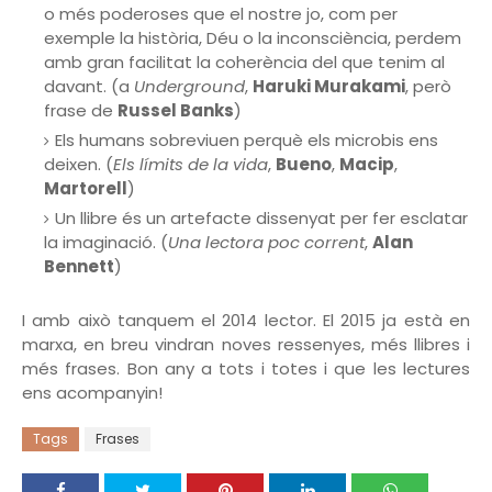
o més poderoses que el nostre jo, com per
exemple la història, Déu o la inconsciència, perdem
amb gran facilitat la coherència del que tenim al
davant. (a
Underground
,
Haruki Murakami
, però
frase de
Russel Banks
)
Els humans sobreviuen perquè els microbis ens
deixen. (
Els límits de la vida
,
Bueno
,
Macip
,
Martorell
)
Un llibre és un artefacte dissenyat per fer esclatar
la imaginació. (
Una lectora poc corrent
,
Alan
Bennett
)
I amb això tanquem el 2014 lector. El 2015 ja està en
marxa, en breu vindran noves ressenyes, més llibres i
més frases. Bon any a tots i totes i que les lectures
ens acompanyin!
Tags
Frases