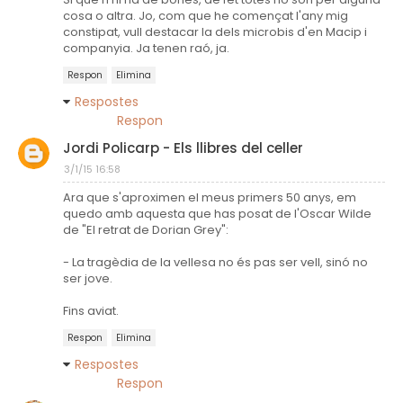
cosa o altra. Jo, com que he començat l'any mig
constipat, vull destacar la dels microbis d'en Macip i
companyia. Ja tenen raó, ja.
Respon
Elimina
Respostes
Respon
Jordi Policarp - Els llibres del celler
3/1/15 16:58
Ara que s'aproximen el meus primers 50 anys, em
quedo amb aquesta que has posat de l'Oscar Wilde
de "El retrat de Dorian Grey":
- La tragèdia de la vellesa no és pas ser vell, sinó no
ser jove.
Fins aviat.
Respon
Elimina
Respostes
Respon