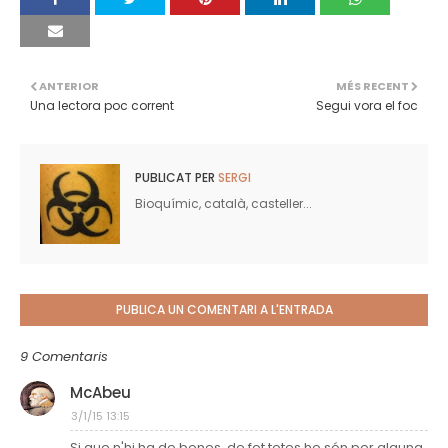
ANTERIOR
MÉS RECENT
Una lectora poc corrent
Segui vora el foc
PUBLICAT PER
SERGI
Bioquímic, català, casteller...
PUBLICA UN COMENTARI A L'ENTRADA
9 Comentaris
McAbeu
3/1/15 13:15
Si que n'hi ha de bones, de fet totes ho són per alguna