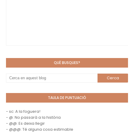
QUÈ BUSQUES?
TAULA DE PUNTUACIÓ
- sc: A la foguera!
- @: No passarà a la història
- @@: Es deixa llegir
- @@@: Té alguna cosa estimable