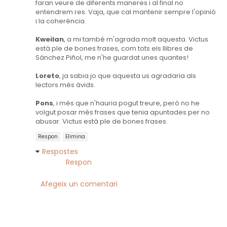
faran veure de diferents maneres i al final no
entendrem res. Vaja, que cal mantenir sempre l'opinió
i la coherència.
Kweilan
, a mi també m'agrada molt aquesta. Victus
està ple de bones frases, com tots els llibres de
Sánchez Piñol, me n'he guardat unes quantes!
Loreto
, ja sabia jo que aquesta us agradaria als
lectors més àvids.
Pons
, i més que n'hauria pogut treure, però no he
volgut posar més frases que tenia apuntades per no
abusar. Victus està ple de bones frases.
Respon
Elimina
Respostes
Respon
Afegeix un comentari