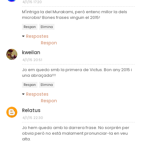
4/1/15 17:20
M'intriga la del Murakami, però entenc millor la dels
microbis! Bones frases vinguin el 2015!
Respon
Elimina
Respostes
Respon
kweilan
4/1/15 20:51
Jo em quedo smb la primera de Victus. Bon any 2015 i
una abraçada!!!
Respon
Elimina
Respostes
Respon
Relatus
4/1/15 22:30
Jo hem quedo amb la darrera frase. No sorprén per
obvia però no està malament pronunciar-la en veu
alta.