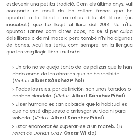
esdevenir una petita tradició. Com els últims anys, vull
compartir un recull de les millors frases que he
apuntat a la llibreta, extretes dels 43 llibres (un
inacabat) que he llegit al llarg del 2014. No n'he
apuntat tantes com altres cops, no sé si per culpa
dels llibres o de mi mateix, però també n'hi ha algunes
de bones. Aquí les teniu, com sempre, en la llengua
que les vaig llegir, llibre i autor/a:
Un crio no se queja tanto de las palizas que le han
dado como de los abrazos que no ha recibido.
(
Victus
,
Albert Sánchez Piñol
)
Todos los reies, por definición, son unos tarados o
acaban siendolo. (
Victus
,
Albert Sánchez Piñol
)
El ser humano es tan cobarde que lo habitual es
que no esté dispuesto a arriesgar su vida ni para
salvarla. (
Victus
,
Albert Sánchez Piñol
)
Estar enamorat és superar-se a un mateix. (
El
retrat de Dorian Gray
,
Oscar Wilde
)