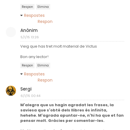
Respon
Elimina
Respostes
Respon
Anònim
5/1/15 13:26
Veig que has tret molt material de Victus
Bon any lector!
Respon
Elimina
Respostes
Respon
Sergi
6/1/15 00:44
M'alegra que us hagin agradat les frases, la
saviesa que s'obté dels llibres és infinita,
hehehe. M'agrada apuntar-ne, n'hi ha que et fan
pensar molt. Gràcies per comentar-les.