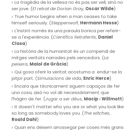
La tragèdia de la vellesa no és pas ser vell, sinó no
ser jove. (
El retrat de Dorian Gray
,
Oscar Wilde
)
True humor begins when a man ceases to take
himself seriously. (
Steppenwolf
,
Hermann Hesse
)
L'instint només és una paraula bonica per referir-
se a l'experiència. (
Científics lletraferits
,
Daniel
Closa
)
La història de la humanitat és un compendi de
mitges veritats narrades pels vencedors. (
La
peixera
,
Maiol de Gràcia
)
Qui gosa oferir la veritat acostuma a endur-se la
pitjor part. (
Simulacions de vida
,
Enric Herce
)
Encara que tècnicament siguem capaços de fer
una cosa, això no vol dir necessàriament que
l'hàgim de fer. (
Jugar a ser déus
,
Macip
i
Willmott
)
It doesn't matter who you are or what you look like
so long as somebody loves you. (
The witches
,
Roald Dahl
)
Quan ens deixem arrossegar per coses més grans