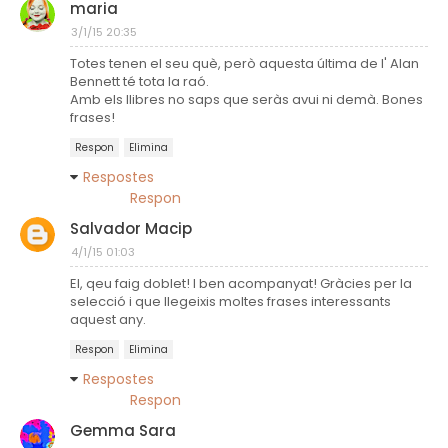
maria
3/1/15 20:35
Totes tenen el seu què, però aquesta última de l' Alan
Bennett té tota la raó.
Amb els llibres no saps que seràs avui ni demà. Bones
frases!
Respon
Elimina
Respostes
Respon
Salvador Macip
4/1/15 01:03
EI, qeu faig doblet! I ben acompanyat! Gràcies per la
selecció i que llegeixis moltes frases interessants
aquest any.
Respon
Elimina
Respostes
Respon
Gemma Sara