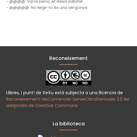
- @@@@: Val la pena, et deixa satisfet
- @@@@@: No llegir-lo és una vergonya
Reconeixement
Llibres, i punt! de XeXu està subjecta a una llicència de
Reconeixement-NoComercial-SenseObraDerivada 3.0 No
adaptada de Creative Commons
La biblioteca