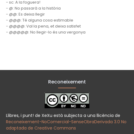
- sc: A la foguera!
- @: No passarà a la història
- @@: Es deixa llegir
- @@@: Té alguna cosa estimable
- @@@@: Val la pena, et deixa satisfet
- @@@@@: No llegir-lo és una vergonya
Reconeixement
Llibres, i punt! de XeXu està subjecta a una llicència de
Reconeixement-NoComercial-SenseObraDerivada 3.0 No
adaptada de Creative Commons