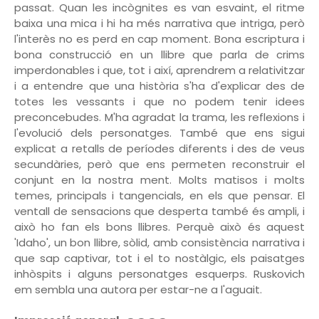
passat. Quan les incògnites es van esvaint, el ritme
baixa una mica i hi ha més narrativa que intriga, però
l'interès no es perd en cap moment. Bona escriptura i
bona construcció en un llibre que parla de crims
imperdonables i que, tot i així, aprendrem a relativitzar
i a entendre que una història s'ha d'explicar des de
totes les vessants i que no podem tenir idees
preconcebudes. M'ha agradat la trama, les reflexions i
l'evolució dels personatges. També que ens sigui
explicat a retalls de períodes diferents i des de veus
secundàries, però que ens permeten reconstruir el
conjunt en la nostra ment. Molts matisos i molts
temes, principals i tangencials, en els que pensar. El
ventall de sensacions que desperta també és ampli, i
això ho fan els bons llibres. Perquè això és aquest
'Idaho', un bon llibre, sòlid, amb consistència narrativa i
que sap captivar, tot i el to nostàlgic, els paisatges
inhòspits i alguns personatges esquerps. Ruskovich
em sembla una autora per estar-ne a l'aguait.