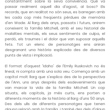
constantment sobre la seva convivència. Què va
passar realment aquell dia d'agost, al bosc? Els
records, que en realitat no són seus, es barregen amb
les cada cop més freqüents pèrdues de memòria
d'en Wade. Al llarg dels anys, passats i futurs, anirem
coneixent la família Mitchell, amb el seu historial de
malalties mentals, els seus sentiments de culpa, el
perdó, els traumes i el dolor que van suposar aquells
fets. Tot un elenc de personatges ens aniran
desgranant una història explicada des de diversos
punts de vista i implicació.
El format d'aquest 'Idaho' de l'Emily Ruskovich no és
lineal, ni compta amb una sola veu. Comença amb un
capítol molt llarg que s'explica des de la perspectiva
de l'Ann, uns anys després dels esdeveniments que
van marcar la vida de la família Mitchell. Un cop
situats, els capítols, ja més curts, ens porten a
diferents moments de la història al llarg d'uns 50 anys.
Des dels ulls de diferents personatges que tenen
alguna relació amb la família, i també des dels d'algun