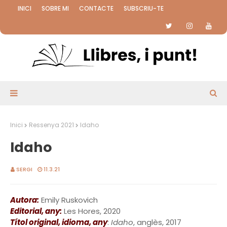
INICI
SOBRE MI
CONTACTE
SUBSCRIU-TE
Inici
Ressenya 2021
Idaho
Idaho
SERGI
11.3.21
Autora:
Emily Ruskovich
Editorial, any:
Les Hores, 2020
Títol original, idioma, any
:
Idaho
, anglès, 2017