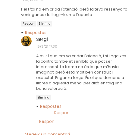
Pel títol no em crida l'atenció, però la teva ressenya fa
venir ganes de llegir-lo, me l'apunto.
Respon
Elimina
Respostes
Sergi
15/3/21 17:30
A mi sí que em va cridar l'atenció, i si llegeixes
la contra també et sembla que pot ser
interessant. La trama no és la que m'havia
imaginat, però està molt ben construït i
executat. Enganxa força. És el que demano a
llibres d'aquesta mena, per això en faig una
bona valoració.
Elimina
Respostes
Respon
Respon
Afegeix un comentari