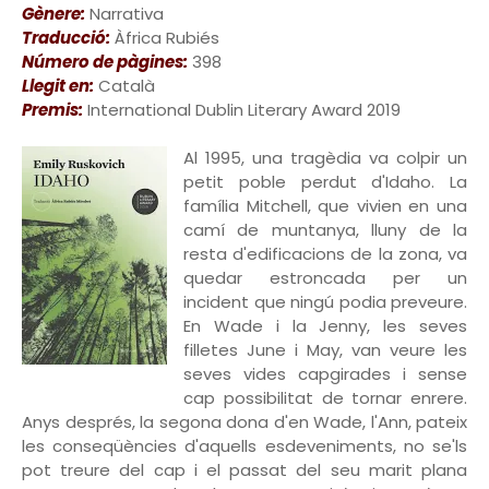
Gènere:
Narrativa
Traducció:
Àfrica Rubiés
Número de pàgines:
398
Llegit en:
Català
Premis:
International Dublin Literary Award 2019
Al 1995, una tragèdia va colpir un
petit poble perdut d'Idaho. La
família Mitchell, que vivien en una
camí de muntanya, lluny de la
resta d'edificacions de la zona, va
quedar estroncada per un
incident que ningú podia preveure.
En Wade i la Jenny, les seves
filletes June i May, van veure les
seves vides capgirades i sense
cap possibilitat de tornar enrere.
Anys després, la segona dona d'en Wade, l'Ann, pateix
les conseqüències d'aquells esdeveniments, no se'ls
pot treure del cap i el passat del seu marit plana