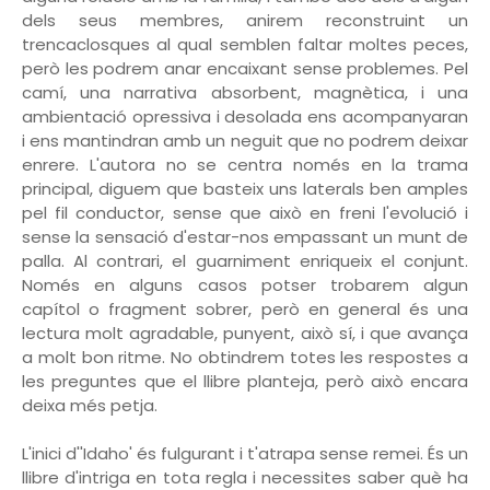
dels seus membres, anirem reconstruint un
trencaclosques al qual semblen faltar moltes peces,
però les podrem anar encaixant sense problemes. Pel
camí, una narrativa absorbent, magnètica, i una
ambientació opressiva i desolada ens acompanyaran
i ens mantindran amb un neguit que no podrem deixar
enrere. L'autora no se centra només en la trama
principal, diguem que basteix uns laterals ben amples
pel fil conductor, sense que això en freni l'evolució i
sense la sensació d'estar-nos empassant un munt de
palla. Al contrari, el guarniment enriqueix el conjunt.
Només en alguns casos potser trobarem algun
capítol o fragment sobrer, però en general és una
lectura molt agradable, punyent, això sí, i que avança
a molt bon ritme. No obtindrem totes les respostes a
les preguntes que el llibre planteja, però això encara
deixa més petja.
L'inici d''Idaho' és fulgurant i t'atrapa sense remei. És un
llibre d'intriga en tota regla i necessites saber què ha