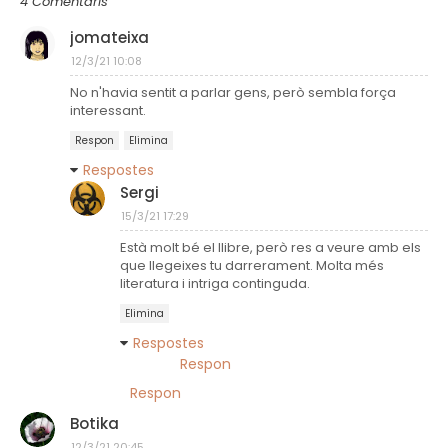
4 Comentaris
jomateixa
12/3/21 10:08
No n'havia sentit a parlar gens, però sembla força
interessant.
Respon
Elimina
Respostes
Sergi
15/3/21 17:29
Està molt bé el llibre, però res a veure amb els
que llegeixes tu darrerament. Molta més
literatura i intriga continguda.
Elimina
Respostes
Respon
Respon
Botika
12/3/21 20:45