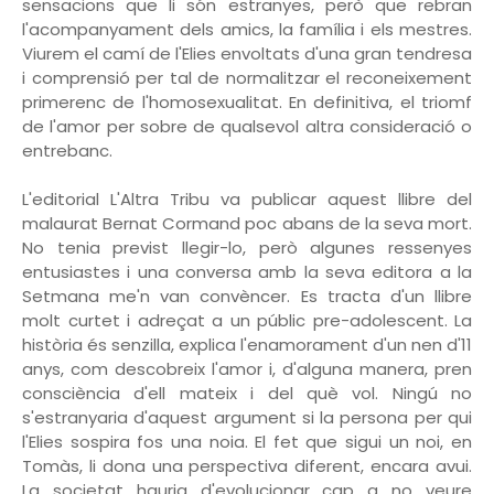
sensacions que li són estranyes, però que rebran
l'acompanyament dels amics, la família i els mestres.
Viurem el camí de l'Elies envoltats d'una gran tendresa
i comprensió per tal de normalitzar el reconeixement
primerenc de l'homosexualitat. En definitiva, el triomf
de l'amor per sobre de qualsevol altra consideració o
entrebanc.
L'editorial L'Altra Tribu va publicar aquest llibre del
malaurat Bernat Cormand poc abans de la seva mort.
No tenia previst llegir-lo, però algunes ressenyes
entusiastes i una conversa amb la seva editora a la
Setmana me'n van convèncer. Es tracta d'un llibre
molt curtet i adreçat a un públic pre-adolescent. La
història és senzilla, explica l'enamorament d'un nen d'11
anys, com descobreix l'amor i, d'alguna manera, pren
consciència d'ell mateix i del què vol. Ningú no
s'estranyaria d'aquest argument si la persona per qui
l'Elies sospira fos una noia. El fet que sigui un noi, en
Tomàs, li dona una perspectiva diferent, encara avui.
La societat hauria d'evolucionar cap a no veure