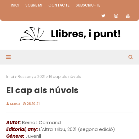
INICI
SOBRE MI
CONTACTE
SUBSCRIU-TE
Inici
Ressenya 2021
El cap als núvols
El cap als núvols
SERGI
28.10.21
Autor:
Bernat Cormand
Editorial, any:
L'Altra Tribu, 2021 (segona edició)
Gènere:
Juvenil