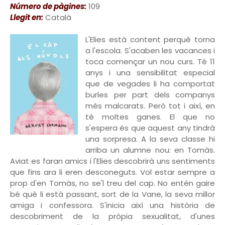
Número de pàgines:
109
Llegit en:
Català
L'Elies està content perquè torna
a l'escola. S'acaben les vacances i
toca començar un nou curs. Té 11
anys i una sensibilitat especial
que de vegades li ha comportat
burles per part dels companys
més malcarats. Però tot i així, en
té moltes ganes. El que no
s'espera és que aquest any tindrà
una sorpresa. A la seva classe hi
arriba un alumne nou: en Tomàs.
Aviat es faran amics i l'Elies descobrirà uns sentiments
que fins ara li eren desconeguts. Vol estar sempre a
prop d'en Tomàs, no se'l treu del cap. No entén gaire
bé què li està passant, sort de la Vane, la seva millor
amiga i confessora. S'inicia així una història de
descobriment de la pròpia sexualitat, d'unes