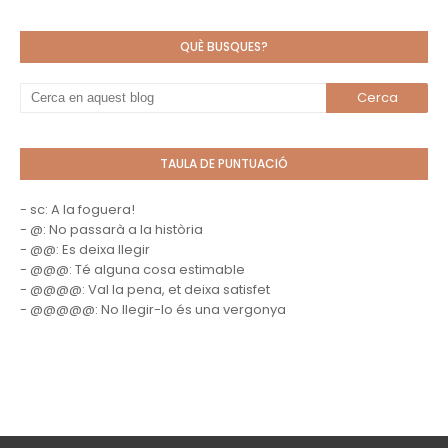
QUÈ BUSQUES?
TAULA DE PUNTUACIÓ
- sc: A la foguera!
- @: No passarà a la història
- @@: Es deixa llegir
- @@@: Té alguna cosa estimable
- @@@@: Val la pena, et deixa satisfet
- @@@@@: No llegir-lo és una vergonya