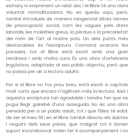
estrany ni sorprenent un relat així, i el llibre té una clara
voluntat normalitzadora. No es queda aquí, però,
també introdueix de manera tangencial altres temes
de preocupació social, com les vagues pels drets
laborals, les malalties greus, la pèrdua o la precarietat
del món de l'art al nostre país. Un dels punts més
destacables és l'escriptura. Cormand acarona les
paraules, tot el llibre està escrit amb una gran
tendresa i amb molta cura. És una obra d'orfebreria
lingüística, adaptada al seu públic objectiu, però que
no passa per alt a lectors adults.
Per si el llibre no fos prou breu, està escrit a capítols
molt curts que encara n'agilitzen més la lectura. Això i
aquesta escriptura tan agradable i tendra fan que es
pugui llegir gairebé d'una asseguda. No és una obra
pensada per a un públic adult, tot i que l'Elies té edat
de ser el meu fill i en el llibre també descriu els dubtes
i neguits dels seus pares, que malgrat tot li donen
suport incondicional. Volen fer-li acompanyament i no