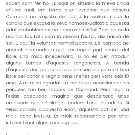
saben com fer-ho. És aquí on situaria la meva única
crítica: molt em temo que l'escenari que descriu
Cormand no s'ajusta del tot a la realitat i que la
canalla que exposa la seva homosexualitat a aquesta
edat probablement ho tenen més difícil. Tant de bo la
realitat fos tal i com la descriu l'autor, així hauria de
ser. D'aquí la voluntat normalitzadora. Bé, tampoc he
acabat d'entendre a què treu cap la part central del
llibre, una mica innecessària, si no és per introduir
alguns temes d'aquests tangencials. A banda
d'aquests dos petits detalls, em sembla un molt bon
llibre per donar a llegir a nens i nenes pels volts dels 10
anys. A mi m'ha agradat i m'he deixat acariciar per les
paraules tan ben triades de Cormand. Però llegit a
l'edat adequada imagino que despertaria unes
emocions que difícilment podem tenir els adults. Si
teniu canalla d'aquesta edat, aquesta pot ser una
molt bona lectura. És molt recomanable per anar
interioritzant alguns conceptes.