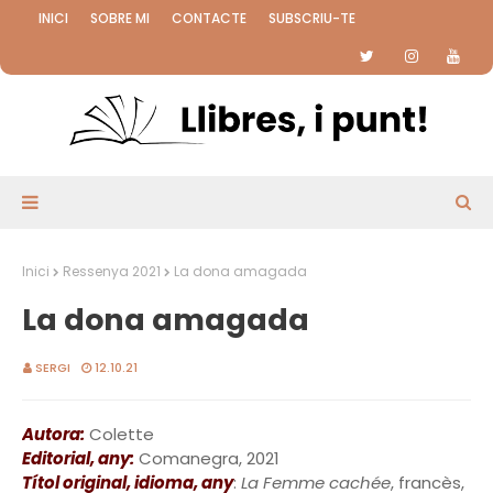
INICI
SOBRE MI
CONTACTE
SUBSCRIU-TE
Inici
Ressenya 2021
La dona amagada
La dona amagada
SERGI
12.10.21
Autora:
Colette
Editorial, any:
Comanegra, 2021
Títol original, idioma, any
:
La Femme cachée
, francès,