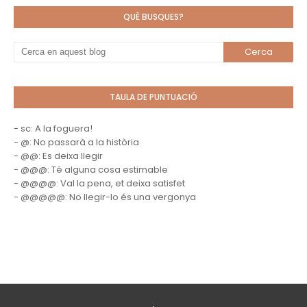
QUÈ BUSQUES?
TAULA DE PUNTUACIÓ
- sc: A la foguera!
- @: No passarà a la història
- @@: Es deixa llegir
- @@@: Té alguna cosa estimable
- @@@@: Val la pena, et deixa satisfet
- @@@@@: No llegir-lo és una vergonya