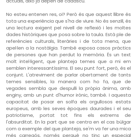
actuals, això ja depèn de cadascú.
No esteu entenen res, oi? Però és que aquest llibre és
tota una experiència que s'ha de viure. No és senzill, és
una lectura exigent pel nivell de reflexió i les moltes
dades històriques que posa sobre la taula. Està ple de
referències culturals, literàries i de tota mena, que
apel·len a la nostàlgia. També exposa casos pràctics
de persones que han perdut la memòria. És un text
molt intel·ligent, que planteja temes que a mi em
semblen interessantíssims. El seu punt fort, però, és el
conjunt. L'atreviment de parlar obertament de tants
temes sensibles, la manera com ho fa, que de
vegades sembla que despulli la pròpia ànima, amb
enginy, amb un punt d'humor irònic, també. I aquesta
capacitat de posar en solfa els orgullosos estats
europeus, amb les seves èpoques daurades i el seu
patriotisme, portat tot fins els extrems de
l'absurditat. En la part que se centra en el cas búlgar
com a exemple del que planteja, se'm va fer una mica
més carregós, només perquè no tinc un especial