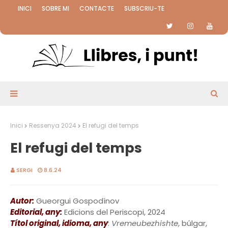
INICI
SOBRE MI
CONTACTE
SUBSCRIU-TE
Inici
Ressenya 2024
El refugi del temps
El refugi del temps
SERGI
8.6.24
Autor:
Gueorgui Gospodínov
Editorial, any:
Edicions del Periscopi, 2024
Títol original, idioma, any
:
Vremeubezhishte
, búlgar,