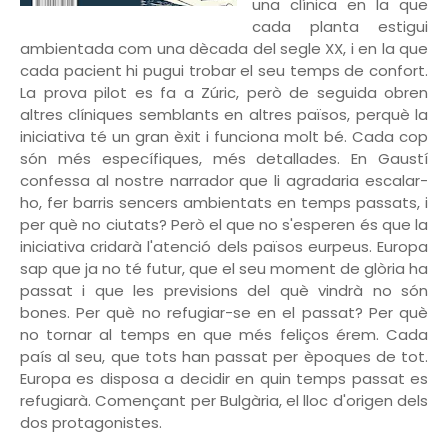
una clínica en la que
cada planta estigui
ambientada com una dècada del segle XX, i en la que
cada pacient hi pugui trobar el seu temps de confort.
La prova pilot es fa a Zúric, però de seguida obren
altres clíniques semblants en altres països, perquè la
iniciativa té un gran èxit i funciona molt bé. Cada cop
són més específiques, més detallades. En Gaustí
confessa al nostre narrador que li agradaria escalar-
ho, fer barris sencers ambientats en temps passats, i
per què no ciutats? Però el que no s'esperen és que la
iniciativa cridarà l'atenció dels països eurpeus. Europa
sap que ja no té futur, que el seu moment de glòria ha
passat i que les previsions del què vindrà no són
bones. Per què no refugiar-se en el passat? Per què
no tornar al temps en que més feliços érem. Cada
país al seu, que tots han passat per èpoques de tot.
Europa es disposa a decidir en quin temps passat es
refugiarà. Començant per Bulgària, el lloc d'origen dels
dos protagonistes.