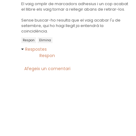
El vaig omplir de marcadors adhesius i un cop acabat
el llibre els vaig tornar a rellegir abans de retirar-los.
Sense buscar-ho resulta que el vaig acabar l'u de
setembre, qui ho hagi llegit ja entendrà la
coincidència.
Respon
Elimina
Respostes
Respon
Afegeix un comentari