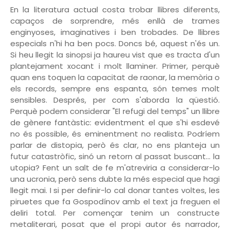
En la literatura actual costa trobar llibres diferents,
capaços de sorprendre, més enllà de trames
enginyoses, imaginatives i ben trobades. De llibres
especials n'hi ha ben pocs. Doncs bé, aquest n'és un.
Si heu llegit la sinopsi ja haureu vist que es tracta d'un
plantejament xocant i molt llaminer. Primer, perquè
quan ens toquen la capacitat de raonar, la memòria o
els records, sempre ens espanta, són temes molt
sensibles. Després, per com s'aborda la qüestió.
Perquè podem considerar "El refugi del temps" un llibre
de gènere fantàstic: evidentment el que s'hi esdevé
no és possible, és eminentment no realista. Podríem
parlar de distopia, però és clar, no ens planteja un
futur catastròfic, sinó un retorn al passat buscant... la
utopia? Fent un salt de fe m'atreviria a considerar-lo
una ucronia, però sens dubte la més especial que hagi
llegit mai. I si per definir-lo cal donar tantes voltes, les
piruetes que fa Gospodínov amb el text ja freguen el
deliri total. Per començar tenim un constructe
metaliterari, posat que el propi autor és narrador,