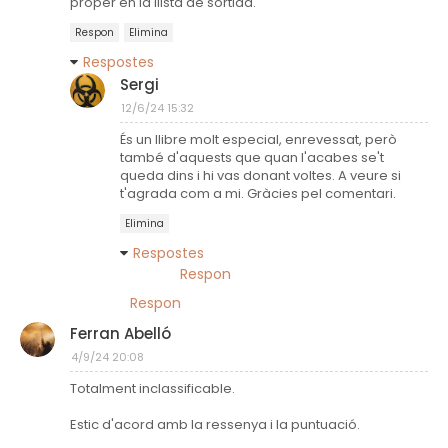
proper en la llista de sortida.
Respon
Elimina
Respostes
Sergi
12/6/24 15:32
És un llibre molt especial, enrevessat, però
també d'aquests que quan l'acabes se't
queda dins i hi vas donant voltes. A veure si
t'agrada com a mi. Gràcies pel comentari.
Elimina
Respostes
Respon
Respon
Ferran Abelló
4/9/24 20:08
Totalment inclassificable.
Estic d'acord amb la ressenya i la puntuació.