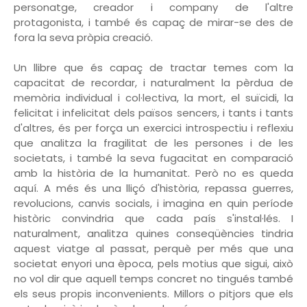
personatge, creador i company de l'altre
protagonista, i també és capaç de mirar-se des de
fora la seva pròpia creació.
Un llibre que és capaç de tractar temes com la
capacitat de recordar, i naturalment la pèrdua de
memòria individual i col·lectiva, la mort, el suïcidi, la
felicitat i infelicitat dels països sencers, i tants i tants
d'altres, és per força un exercici introspectiu i reflexiu
que analitza la fragilitat de les persones i de les
societats, i també la seva fugacitat en comparació
amb la història de la humanitat. Però no es queda
aquí. A més és una lliçó d'història, repassa guerres,
revolucions, canvis socials, i imagina en quin període
històric convindria que cada país s'instal·lés. I
naturalment, analitza quines conseqüències tindria
aquest viatge al passat, perquè per més que una
societat enyori una època, pels motius que sigui, això
no vol dir que aquell temps concret no tingués també
els seus propis inconvenients. Millors o pitjors que els