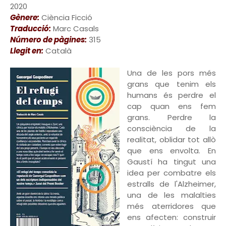
2020
Gènere:
Ciència Ficció
Traducció:
Marc Casals
Número de pàgines:
315
Llegit en:
Català
Una de les pors més
grans que tenim els
humans és perdre el
cap quan ens fem
grans. Perdre la
consciència de la
realitat, oblidar tot allò
que ens envolta. En
Gaustí ha tingut una
idea per combatre els
estralls de l'Alzheimer,
una de les malalties
més aterridores que
ens afecten: construir