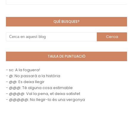
QUÈ BUSQUES?
TAULA DE PUNTUACIÓ
- sc: A la foguera!
- @: No passarà a la història
- @@: Es deixa llegir
- @@@: Té alguna cosa estimable
- @@@@: Val la pena, et deixa satisfet
- @@@@@: No llegir-lo és una vergonya