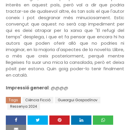
interès en aquest país, però val a dir que podria
tractar-se de qualsevol altre, és tan sols el que l'autor
coneix i pot desgranar més minuciosament. Estic
convençut que aquest no serà cap impediment per
qui es deixi atrapar per la xarxa que "El refugi del
temps" desplega, i que et fa pensar que encara hi ha
autors que poden oferir allò que no podries ni
imaginar, en la majoria d'aspectes de la novel·la. Llibre,
a més que creix posteriorment, perquè mentre
llegeixes fa suar una mica la cansalada, però et deixa
pòsit per estona. Quin goig poder-lo tenir finalment
en català.
Impressió general
: @@@@
Tags
Ciència Ficció
Gueorgui Gospodínov
Ressenya 2024