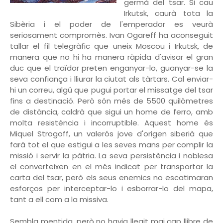
germà del tsar. Si cau
Irkutsk, caurà tota la
Sibèria i el poder de l'emperador es veurà
seriosament compromès. Ivan Ogareff ha aconseguit
tallar el fil telegràfic que uneix Moscou i Irkutsk, de
manera que no hi ha manera ràpida d'avisar el gran
duc que el traïdor preten enganyar-lo, guanyar-se la
seva confiança i lliurar la ciutat als tàrtars. Cal enviar-
hi un correu, algú que pugui portar el missatge del tsar
fins a destinació. Però són més de 5500 quilòmetres
de distància, caldrà que sigui un home de ferro, amb
molta resistència i incorruptible. Aquest home és
Miquel Strogoff, un valerós jove d'origen siberià que
farà tot el que estigui a les seves mans per complir la
missió i servir la pàtria. La seva persistència i noblesa
el converteixen en el més indicat per transportar la
carta del tsar, però els seus enemics no escatimaran
esforços per interceptar-lo i esborrar-lo del mapa,
tant a ell com a la missiva.
Sembla mentida, però no havia llegit mai cap llibre de