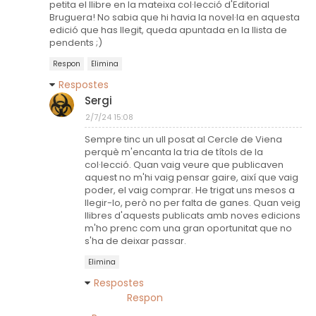
petita el llibre en la mateixa col·lecció d'Editorial
Bruguera! No sabia que hi havia la novel·la en aquesta
edició que has llegit, queda apuntada en la llista de
pendents ;)
Respon
Elimina
Respostes
Sergi
2/7/24 15:08
Sempre tinc un ull posat al Cercle de Viena
perquè m'encanta la tria de títols de la
col·lecció. Quan vaig veure que publicaven
aquest no m'hi vaig pensar gaire, així que vaig
poder, el vaig comprar. He trigat uns mesos a
llegir-lo, però no per falta de ganes. Quan veig
llibres d'aquests publicats amb noves edicions
m'ho prenc com una gran oportunitat que no
s'ha de deixar passar.
Elimina
Respostes
Respon