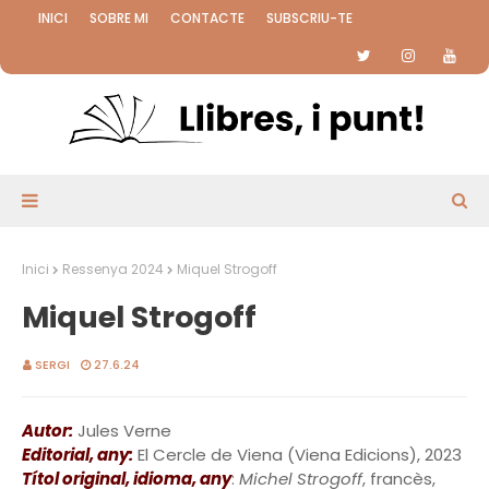
INICI
SOBRE MI
CONTACTE
SUBSCRIU-TE
Inici
Ressenya 2024
Miquel Strogoff
Miquel Strogoff
SERGI
27.6.24
Autor:
Jules Verne
Editorial, any:
El Cercle de Viena (Viena Edicions), 2023
Títol original, idioma, any
:
Michel Strogoff
, francès,