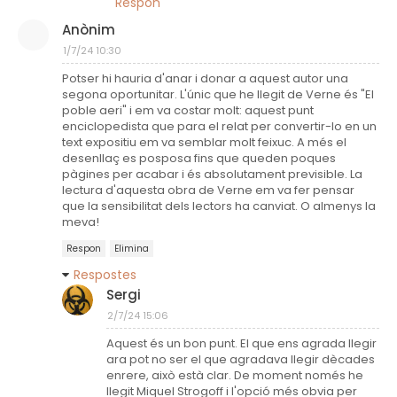
Respon
Anònim
1/7/24 10:30
Potser hi hauria d'anar i donar a aquest autor una
segona oportunitar. L'únic que he llegit de Verne és "El
poble aeri" i em va costar molt: aquest punt
enciclopedista que para el relat per convertir-lo en un
text expositiu em va semblar molt feixuc. A més el
desenllaç es posposa fins que queden poques
pàgines per acabar i és absolutament previsible. La
lectura d'aquesta obra de Verne em va fer pensar
que la sensibilitat dels lectors ha canviat. O almenys la
meva!
Respon
Elimina
Respostes
Sergi
2/7/24 15:06
Aquest és un bon punt. El que ens agrada llegir
ara pot no ser el que agradava llegir dècades
enrere, això està clar. De moment només he
llegit Miquel Strogoff i l'opció més obvia per