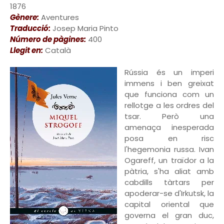
1876
Gènere:
Aventures
Traducció:
Josep Maria Pinto
Número de pàgines:
400
Llegit en:
Català
Rússia és un imperi
immens i ben greixat
que funciona com un
rellotge a les ordres del
tsar. Però una
amenaça inesperada
posa en risc
l'hegemonia russa. Ivan
Ogareff, un traïdor a la
pàtria, s'ha aliat amb
cabdills tàrtars per
apoderar-se d'Irkutsk, la
capital oriental que
governa el gran duc,