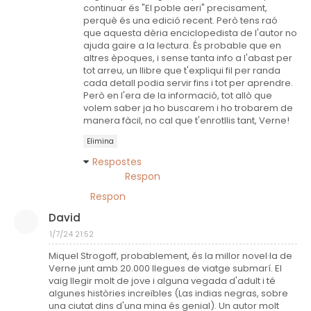
continuar és "El poble aeri" precisament,
perquè és una edició recent. Però tens raó
que aquesta dèria enciclopedista de l'autor no
ajuda gaire a la lectura. És probable que en
altres èpoques, i sense tanta info a l'abast per
tot arreu, un llibre que t'expliqui fil per randa
cada detall podia servir fins i tot per aprendre.
Però en l'era de la informació, tot allò que
volem saber ja ho buscarem i ho trobarem de
manera fàcil, no cal que t'enrotllis tant, Verne!
Elimina
Respostes
Respon
Respon
David
1/7/24 21:52
Miquel Strogoff, probablement, és la millor novel·la de
Verne junt amb 20.000 llegues de viatge submarí. El
vaig llegir molt de jove i alguna vegada d'adult i té
algunes històries increïbles (Las indias negras, sobre
una ciutat dins d'una mina és genial). Un autor molt