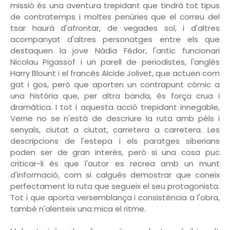
missió és una aventura trepidant que tindrà tot tipus
de contratemps i moltes penúries que el correu del
tsar haurà d'afrontar, de vegades sol, i d'altres
acompanyat d'altres personatges entre els que
destaquen la jove Nàdia Fédor, l'antic funcionari
Nicolau Pigassof i un parell de periodistes, l'anglès
Harry Blount i el francès Alcide Jolivet, que actuen com
gat i gos, però que aporten un contrapunt còmic a
una història que, per altra banda, és força crua i
dramàtica. I tot i aquesta acció trepidant innegable,
Verne no se n'està de descriure la ruta amb pèls i
senyals, ciutat a ciutat, carretera a carretera. Les
descripcions de l'estepa i els paratges siberians
poden ser de gran interès, però si una cosa puc
criticar-li és que l'autor es recrea amb un munt
d'informació, com si calgués demostrar que coneix
perfectament la ruta que segueix el seu protagonista.
Tot i que aporta versemblança i consistència a l'obra,
també n'alenteix una mica el ritme.