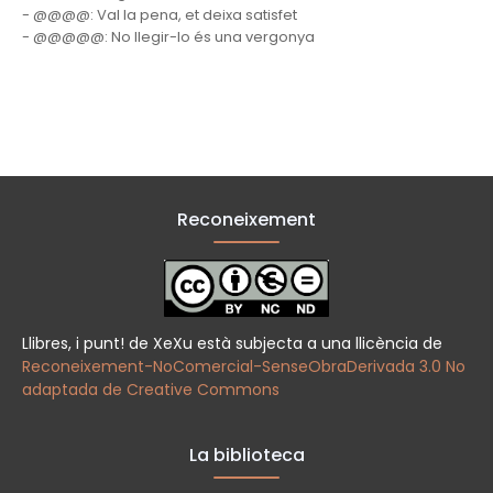
- @@@@: Val la pena, et deixa satisfet
- @@@@@: No llegir-lo és una vergonya
Reconeixement
Llibres, i punt! de XeXu està subjecta a una llicència de
Reconeixement-NoComercial-SenseObraDerivada 3.0 No
adaptada de Creative Commons
La biblioteca