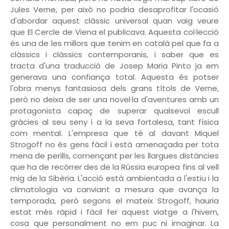
Jules Verne, per això no podria desaprofitar l'ocasió
d'abordar aquest clàssic universal quan vaig veure
que El Cercle de Viena el publicava. Aquesta col·lecció
és una de les millors que tenim en català pel que fa a
clàssics i clàssics contemporanis, i saber que es
tracta d'una traducció de Josep Maria Pinto ja em
generava una confiança total. Aquesta és potser
l'obra menys fantasiosa dels grans títols de Verne,
però no deixa de ser una novel·la d'aventures amb un
protagonista capaç de superar qualsevol escull
gràcies al seu seny i a la seva fortalesa, tant física
com mental. L'empresa que té al davant Miquel
Strogoff no és gens fàcil i està amenaçada per tota
mena de perills, començant per les llargues distàncies
que ha de recórrer des de la Rússia europea fins al vell
mig de la Sibèria. L'acció està ambientada a l'estiu i la
climatologia va canviant a mesura que avança la
temporada, però segons el mateix Strogoff, hauria
estat més ràpid i fàcil fer aquest viatge a l'hivern,
cosa que personalment no em puc ni imaginar. La