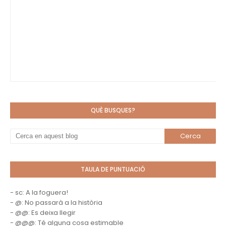
QUÈ BUSQUES?
TAULA DE PUNTUACIÓ
- sc: A la foguera!
- @: No passarà a la història
- @@: Es deixa llegir
- @@@: Té alguna cosa estimable