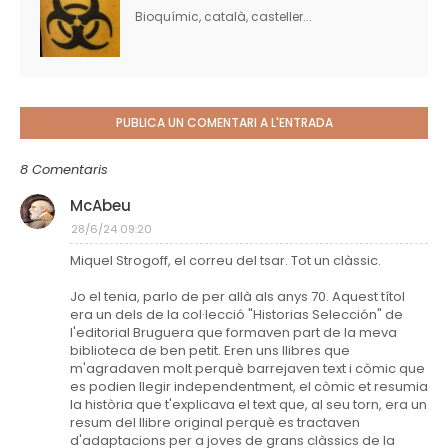
Bioquímic, català, casteller...
PUBLICA UN COMENTARI A L'ENTRADA
8 Comentaris
McAbeu
28/6/24 09:20
Miquel Strogoff, el correu del tsar. Tot un clàssic.
Jo el tenia, parlo de per allà als anys 70. Aquest títol
era un dels de la col·lecció "Historias Selección" de
l'editorial Bruguera que formaven part de la meva
biblioteca de ben petit. Eren uns llibres que
m'agradaven molt perquè barrejaven text i còmic que
es podien llegir independentment, el còmic et resumia
la història que t'explicava el text que, al seu torn, era un
resum del llibre original perquè es tractaven
d'adaptacions per a joves de grans clàssics de la