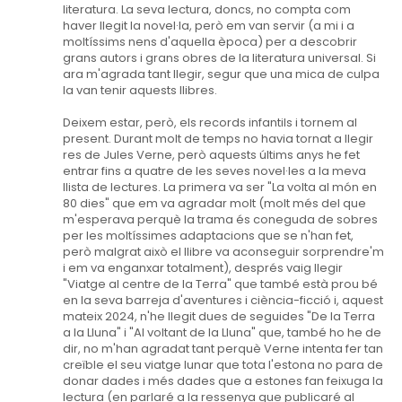
literatura. La seva lectura, doncs, no compta com
haver llegit la novel·la, però em van servir (a mi i a
moltíssims nens d'aquella època) per a descobrir
grans autors i grans obres de la literatura universal. Si
ara m'agrada tant llegir, segur que una mica de culpa
la van tenir aquests llibres.
Deixem estar, però, els records infantils i tornem al
present. Durant molt de temps no havia tornat a llegir
res de Jules Verne, però aquests últims anys he fet
entrar fins a quatre de les seves novel·les a la meva
llista de lectures. La primera va ser "La volta al món en
80 dies" que em va agradar molt (molt més del que
m'esperava perquè la trama és coneguda de sobres
per les moltíssimes adaptacions que se n'han fet,
però malgrat això el llibre va aconseguir sorprendre'm
i em va enganxar totalment), després vaig llegir
"Viatge al centre de la Terra" que també està prou bé
en la seva barreja d'aventures i ciència-ficció i, aquest
mateix 2024, n'he llegit dues de seguides "De la Terra
a la Lluna" i "Al voltant de la Lluna" que, també ho he de
dir, no m'han agradat tant perquè Verne intenta fer tan
creïble el seu viatge lunar que tota l'estona no para de
donar dades i més dades que a estones fan feixuga la
lectura (en parlaré a la ressenya que publicaré al