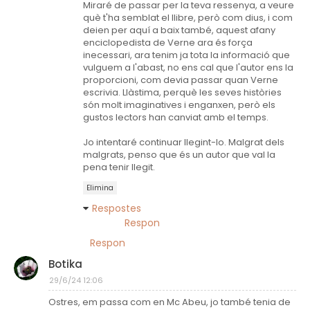
Miraré de passar per la teva ressenya, a veure
què t'ha semblat el llibre, però com dius, i com
deien per aquí a baix també, aquest afany
enciclopedista de Verne ara és força
inecessari, ara tenim ja tota la informació que
vulguem a l'abast, no ens cal que l'autor ens la
proporcioni, com devia passar quan Verne
escrivia. Llàstima, perquè les seves històries
són molt imaginatives i enganxen, però els
gustos lectors han canviat amb el temps.
Jo intentaré continuar llegint-lo. Malgrat dels
malgrats, penso que és un autor que val la
pena tenir llegit.
Elimina
Respostes
Respon
Respon
Botika
29/6/24 12:06
Ostres, em passa com en Mc Abeu, jo també tenia de