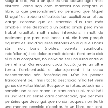
Malgrat això, val a dir que és una lectura àgil i molt
distreta. Verne sap com mantenir-nos arrapats al
llibre, ja que personalment no pensava que Miquel
Strogoff es trobaria dificultats tan explícites en el seu
viatge. Pensava que es tractaria d'un text més
amable i més destinat a un públic ampli, però m'he
trobat crueltat, molt males intencions, i molt de
patiment per part dels bons. I sí, dic bons perquè
aquesta és una d'aquelles històries en el que els bons
són molt bons (nobles, valents, sacrificats,
indefallents), i els dolents molt dolents. Però amb això
sí que hi comptava, no deixa de ser una lluita entre el
bé i el mal. Qui encarna cada facció, ja és un altre
tema. L'ambientació, el plantejament i la cursa
desenfrenada són fantàstiques. M'ho he passat
francament bé, i fins i tot la descripció m'ha fet venir
ganes de visitar Irkutsk. Busqueu-ne fotos, actualment
sembla una ciutat maca! La traducció flueix molt bé i
és una lectura sense gaire complicació, que per més
penúries que descrigui, que no són poques, només té
una manera possible d'acabar. És un llibre, per tant,