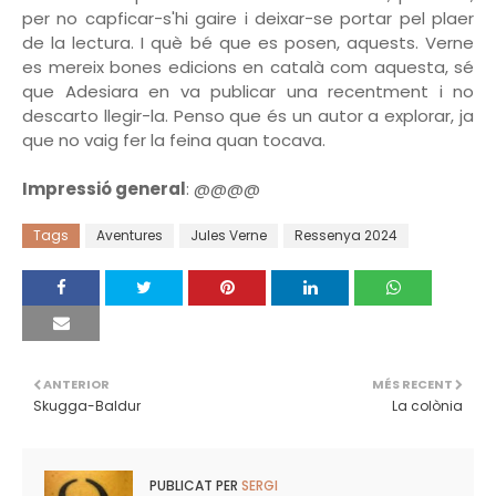
per no capficar-s'hi gaire i deixar-se portar pel plaer
de la lectura. I què bé que es posen, aquests. Verne
es mereix bones edicions en català com aquesta, sé
que Adesiara en va publicar una recentment i no
descarto llegir-la. Penso que és un autor a explorar, ja
que no vaig fer la feina quan tocava.
Impressió general
: @@@@
Tags
Aventures
Jules Verne
Ressenya 2024
ANTERIOR
MÉS RECENT
Skugga-Baldur
La colònia
PUBLICAT PER
SERGI