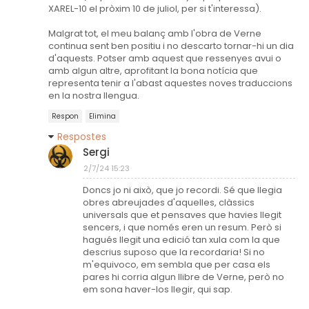
XAREL-10 el pròxim 10 de juliol, per si t'interessa).
Malgrat tot, el meu balanç amb l'obra de Verne
continua sent ben positiu i no descarto tornar-hi un dia
d'aquests. Potser amb aquest que ressenyes avui o
amb algun altre, aprofitant la bona notícia que
representa tenir a l'abast aquestes noves traduccions
en la nostra llengua.
Respon
Elimina
Respostes
Sergi
2/7/24 15:23
Doncs jo ni això, que jo recordi. Sé que llegia
obres abreujades d'aquelles, clàssics
universals que et pensaves que havies llegit
sencers, i que només eren un resum. Però si
hagués llegit una edició tan xula com la que
descrius suposo que la recordaria! Si no
m'equivoco, em sembla que per casa els
pares hi corria algun llibre de Verne, però no
em sona haver-los llegir, qui sap.