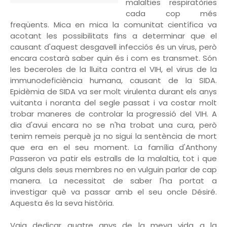
malalties respiratòries
cada cop més
freqüents. Mica en mica la comunitat científica va
acotant les possibilitats fins a determinar que el
causant d'aquest desgavell infecciós és un virus, però
encara costarà saber quin és i com es transmet. Són
les beceroles de la lluita contra el VIH, el virus de la
immunodeficiència humana, causant de la SIDA.
Epidèmia de SIDA va ser molt virulenta durant els anys
vuitanta i noranta del segle passat i va costar molt
trobar maneres de controlar la progressió del VIH. A
dia d'avui encara no se n'ha trobat una cura, però
tenim remeis perquè ja no sigui la sentència de mort
que era en el seu moment. La família d'Anthony
Passeron va patir els estralls de la malaltia, tot i que
alguns dels seus membres no en vulguin parlar de cap
manera. La necessitat de saber l'ha portat a
investigar què va passar amb el seu oncle Désiré.
Aquesta és la seva història.
Vaig dedicar quatre anys de la meva vida a la