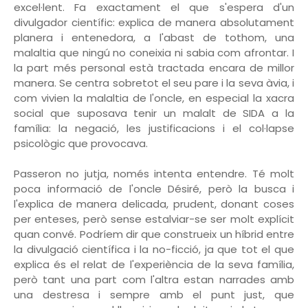
excel·lent. Fa exactament el que s'espera d'un
divulgador científic: explica de manera absolutament
planera i entenedora, a l'abast de tothom, una
malaltia que ningú no coneixia ni sabia com afrontar. I
la part més personal està tractada encara de millor
manera. Se centra sobretot el seu pare i la seva àvia, i
com vivien la malaltia de l'oncle, en especial la xacra
social que suposava tenir un malalt de SIDA a la
família: la negació, les justificacions i el col·lapse
psicològic que provocava.
Passeron no jutja, només intenta entendre. Té molt
poca informació de l'oncle Désiré, però la busca i
l'explica de manera delicada, prudent, donant coses
per enteses, però sense estalviar-se ser molt explícit
quan convé. Podríem dir que construeix un híbrid entre
la divulgació científica i la no-ficció, ja que tot el que
explica és el relat de l'experiència de la seva família,
però tant una part com l'altra estan narrades amb
una destresa i sempre amb el punt just, que