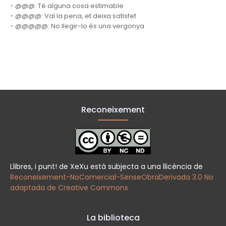
- @@@: Té alguna cosa estimable
- @@@@: Val la pena, et deixa satisfet
- @@@@@: No llegir-lo és una vergonya
Reconeixement
Llibres, i punt! de XeXu està subjecta a una llicència de
Reconeixement-NoComercial-SenseObraDerivada 3.0 No
adaptada de Creative Commons
La biblioteca