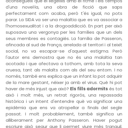
aconsegueix que el llegeixis amb el ritme i els tempos
d'una novel·la, una obra de ficció que saps
perfectament com acaba, però t'és igual, no pots
parar. La SIDA va ser una malaltia que es va associar a
l'homosexualitat i a la drogoaddicció. En part per això
suposava una vergonya per les famílies que un dels
seus membres es contagiés. La família de Passeron,
afincada al sud de França, arrelada al territori i al teixit
social, no va escapar-se d'aquest estigma. Però
l'autor ens demostra que no és una malaltia tan
acotada i que afectava a tothom, amb tota la seva
cruesa, tant als malalts com als del seu entorn. I no
només, també ens explica que un infant la pot adquirir
de la mare gestant, néixer ja amb el virus. Què hi pot
haver de més injust que això?
Els fills adormits
és tot
això i molt més, un retrat rigorós, una repassada
històrica i un intent d'entendre què va significar una
epidèmia que ens va atropellar a finals del segle
passat. I molt probablement, també significa un
alliberament per Anthony Passeron. Haver pogut
escriure això segur que li permet viure més tranquil.