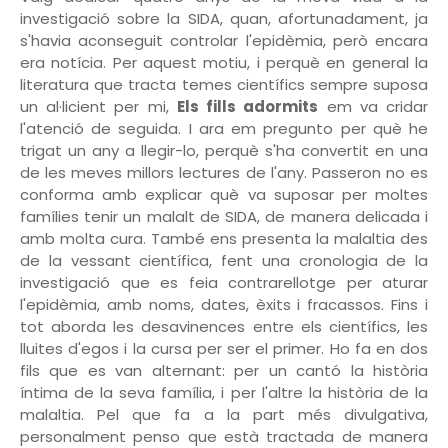
investigació sobre la SIDA, quan, afortunadament, ja
s'havia aconseguit controlar l'epidèmia, però encara
era notícia. Per aquest motiu, i perquè en general la
literatura que tracta temes científics sempre suposa
un al·licient per mi,
Els fills adormits
em va cridar
l'atenció de seguida. I ara em pregunto per què he
trigat un any a llegir-lo, perquè s'ha convertit en una
de les meves millors lectures de l'any. Passeron no es
conforma amb explicar què va suposar per moltes
famílies tenir un malalt de SIDA, de manera delicada i
amb molta cura. També ens presenta la malaltia des
de la vessant científica, fent una cronologia de la
investigació que es feia contrarellotge per aturar
l'epidèmia, amb noms, dates, èxits i fracassos. Fins i
tot aborda les desavinences entre els científics, les
lluites d'egos i la cursa per ser el primer. Ho fa en dos
fils que es van alternant: per un cantó la història
íntima de la seva família, i per l'altre la història de la
malaltia. Pel que fa a la part més divulgativa,
personalment penso que està tractada de manera