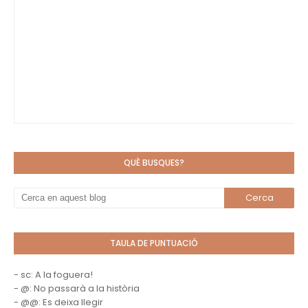
QUÈ BUSQUES?
TAULA DE PUNTUACIÓ
- sc: A la foguera!
- @: No passarà a la història
- @@: Es deixa llegir