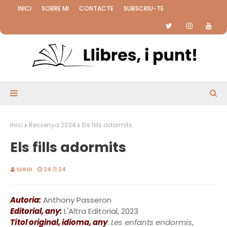
INICI
SOBRE MI
CONTACTE
SUBSCRIU-TE
Inici
Ressenya 2024
Els fills adormits
Els fills adormits
SERGI
24.11.24
Autoria:
Anthony Passeron
Editorial, any:
L'Altra Editorial, 2023
Títol original, idioma, any
:
Les enfants endormis
,