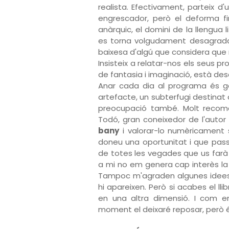
realista. Efectivament, parteix 
engrescador, però el deforma fins
anàrquic, el domini de la llengua l
es torna volgudament desagradab
baixesa d'algú que considera que 
Insisteix a relatar-nos els seus 
de fantasia i imaginació, està descr
Anar cada dia al programa és ga
artefacte, un subterfugi destinat
preocupació també. Molt recomana
Todó, gran coneixedor de l'autor i
bany
i valorar-lo numèricament s
doneu una oportunitat i que pass
de totes les vegades que us farà 
a mi no em genera cap interès la l
Tampoc m'agraden algunes idees
hi apareixen. Però si acabes el lli
en una altra dimensió. I com e
moment el deixaré reposar, però 