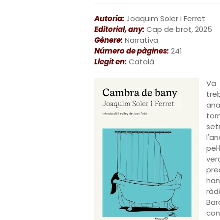
Autoria:
Joaquim Soler i Ferret
Editorial, any:
Cap de brot, 2025
Gènere:
Narrativa
Número de pàgines:
241
Llegit en:
Català
Va 
tre
ana
tor
se
l'a
pel
ver
pre
han
rà
Bar
con