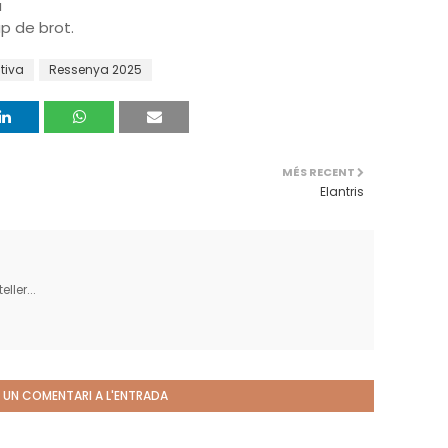
a
ap de brot.
tiva
Ressenya 2025
MÉS RECENT
Elantris
ller...
 UN COMENTARI A L'ENTRADA