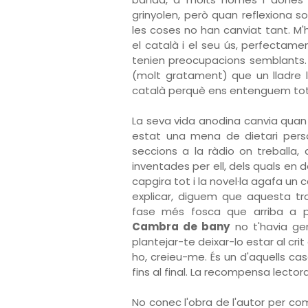
grinyolen, però quan reflexiona 
les coses no han canviat tant. M'
el català i el seu ús, perfectame
tenien preocupacions semblants.
(molt gratament) que un lladre l
català perquè ens entenguem tot
La seva vida anodina canvia quan la
estat una mena de dietari perso
seccions a la ràdio on treballa, 
inventades per ell, dels quals en d
capgira tot i la novel·la agafa un c
explicar, diguem que aquesta tr
fase més fosca que arriba a pu
Cambra de bany
no t'havia gen
plantejar-te deixar-lo estar al cri
ho, creieu-me. És un d'aquells casos
fins al final. La recompensa lector
No conec l'obra de l'autor per co