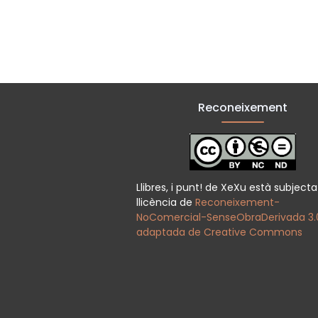
Reconeixement
Llibres, i punt! de XeXu està subject
llicència de
Reconeixement-
NoComercial-SenseObraDerivada 3.
adaptada de Creative Commons