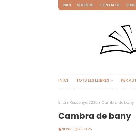
INICI
SOBRE MI
CONTACTE
SUBS
INICI
TOTS ELS LLIBRES
PER AU
Inici
Ressenya 2025
Cambra de bany
Cambra de bany
SERGI
26.10.25