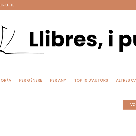
CRIU-TE
TOR/A
PER GÈNERE
PER ANY
TOP 10 D'AUTORS
ALTRES C
VOL