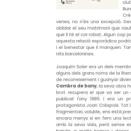
ciu
lli
Crè
venes, no n'és una excepció. Des
oblidar el seu matrimoni que nauf
que li té el cor robat. Algun cop j
aquesta relació esporàdica podria 
i el benestar que li manquen. Ta
nits barcelonines.
Joaquim Soler era un dels membres
alguns dels grans noms de la liter
de reconeixement i guanyar diver
Cambra de bany
, la seva obra h
brot recupera el que va ser un 
publicat l'any 1985 i era un
protagonista Joan Crèspols. Tot i 
fragmentari, voluble, ens està pr
encara menys si en fem una lectu
amb la seva vida, però sense es
banda, a molts homes i dones d