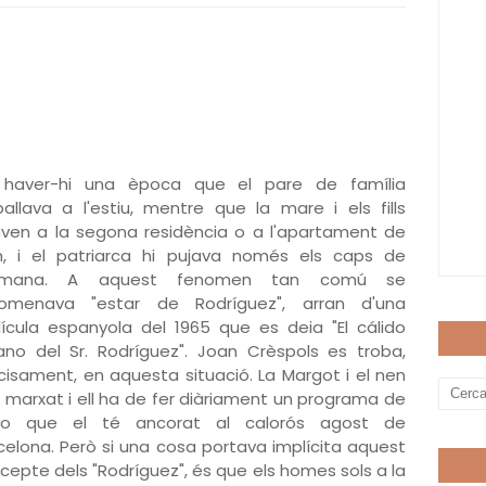
haver-hi una època que el pare de família
ballava a l'estiu, mentre que la mare i els fills
ven a la segona residència o a l'apartament de
n, i el patriarca hi pujava només els caps de
tmana. A aquest fenomen tan comú se
nomenava "estar de Rodríguez", arran d'una
·lícula espanyola del 1965 que es deia "El cálido
ano del Sr. Rodríguez". Joan Crèspols es troba,
cisament, en aquesta situació. La Margot i el nen
 marxat i ell ha de fer diàriament un programa de
dio que el té ancorat al calorós agost de
celona. Però si una cosa portava implícita aquest
cepte dels "Rodríguez", és que els homes sols a la