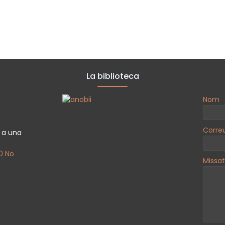
La biblioteca
Nom
Corre
a a una
0 No
Missa