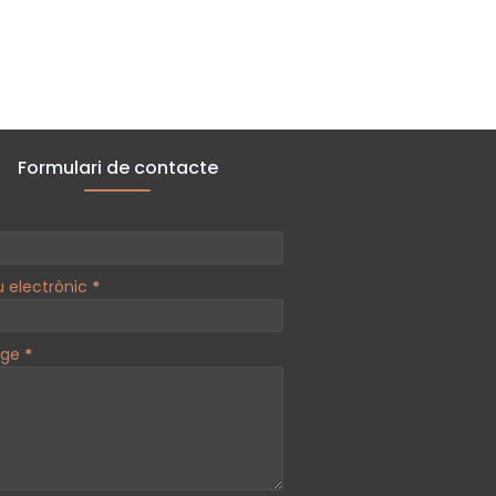
Formulari de contacte
u electrònic
*
tge
*