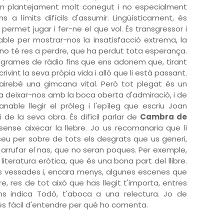
d'un plantejament molt conegut i no especialment
 a límits difícils d'assumir. Lingüísticament, és
i permet jugar i fer-ne el que vol. És transgressor i
le per mostrar-nos la insatisfacció extrema, la
no té res a perdre, que ha perdut tota esperança.
programes de ràdio fins que ens adonem que, tirant
ivint la seva pròpia vida i allò que li està passant.
irebé una gimcana vital. Però tot plegat és un
 a deixar-nos amb la boca oberta d'admiració, i de
ble llegir el pròleg i l'epíleg que escriu Joan
 de la seva obra. És difícil parlar de
Cambra de
ense aixecar la llebre. Jo us recomanaria que li
eu per sobre de tots els desgrats que us generi,
arrufar el nas, que no seran poques. Per exemple,
iteratura eròtica, que és una bona part del llibre.
 vessades i, encara menys, algunes escenes que
bre, res de tot això que has llegit t'importa, entres
ns indica Todó, t'aboca a una relectura. Jo de
és fàcil d'entendre per què ho comenta.