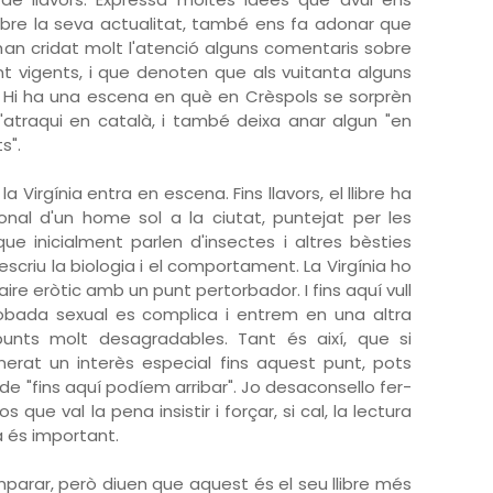
sobre la seva actualitat, també ens fa adonar que
han cridat molt l'atenció alguns comentaris sobre
nt vigents, i que denoten que als vuitanta alguns
 Hi ha una escena en què en Crèspols se sorprèn
'atraqui en català, i també deixa anar algun "en
s".
 Virgínia entra en escena. Fins llavors, el llibre ha
nal d'un home sol a la ciutat, puntejat per les
que inicialment parlen d'insectes i altres bèsties
escriu la biologia i el comportament. La Virgínia ho
aire eròtic amb un punt pertorbador. I fins aquí vull
obada sexual es complica i entrem en una altra
nts molt desagradables. Tant és així, que si
erat un interès especial fins aquest punt, pots
t de "fins aquí podíem arribar". Jo desaconsello fer-
 que val la pena insistir i forçar, si cal, la lectura
a és important.
mparar, però diuen que aquest és el seu llibre més