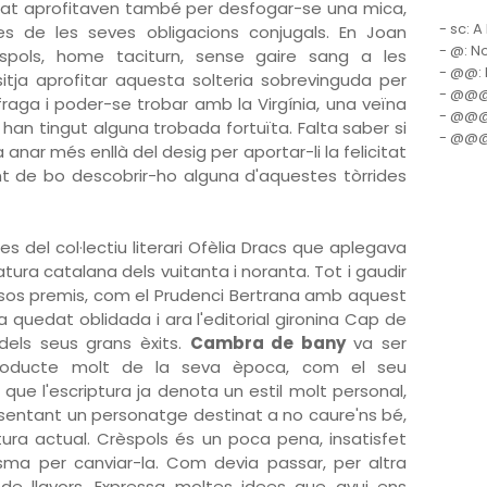
tat aprofitaven també per desfogar-se una mica,
- sc: A
ures de les seves obligacions conjugals. En Joan
- @: N
spols, home taciturn, sense gaire sang a les
- @@: E
itja aprofitar aquesta solteria sobrevinguda per
- @@@:
raga i poder-se trobar amb la Virgínia, una veïna
- @@@@
a han tingut alguna trobada fortuïta. Falta saber si
- @@@@
anar més enllà del desig per aportar-li la felicitat
nt de bo descobrir-ho alguna d'aquestes tòrrides
 del col·lectiu literari Ofèlia Dracs que aplegava
atura catalana dels vuitanta i noranta. Tot i gaudir
sos premis, com el Prudenci Bertrana amb aquest
a quedat oblidada i ara l'editorial gironina Cap de
dels seus grans èxits.
Cambra de bany
va ser
 producte molt de la seva època, com el seu
que l'escriptura ja denota un estil molt personal,
esentant un personatge destinat a no caure'ns bé,
ra actual. Crèspols és un poca pena, insatisfet
ma per canviar-la. Com devia passar, per altra
e llavors. Expressa moltes idees que avui ens