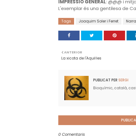
IMPRESSIÓ GENERAL
: @@@ i mitj
L'exemplar és una gentilesa de C
Tags
Joaquim Soler i Ferret
Narra
ANTERIOR
La xicota de l'Aquil·les
PUBLICAT PER
SERGI
Bioquímic, català, caste
PUBLICA
0 Comentaris