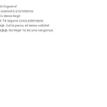
 la foguera!
o passarà a la història
s deixa llegir
 Té alguna cosa estimable
: Val la pena, et deixa satisfet
@: No llegir-lo és una vergonya