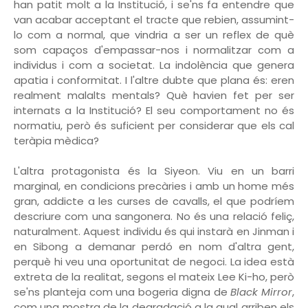
han patit molt a la Institució, i se'ns fa entendre que
van acabar acceptant el tracte que rebien, assumint-
lo com a normal, que vindria a ser un reflex de què
som capaços d'empassar-nos i normalitzar com a
individus i com a societat. La indolència que genera
apatia i conformitat. I l'altre dubte que plana és: eren
realment malalts mentals? Què havien fet per ser
internats a la Institució? El seu comportament no és
normatiu, però és suficient per considerar que els cal
teràpia mèdica?
L'altra protagonista és la Siyeon. Viu en un barri
marginal, en condicions precàries i amb un home més
gran, addicte a les curses de cavalls, el que podríem
descriure com una sangonera. No és una relació feliç,
naturalment. Aquest individu és qui instarà en Jinman i
en Sibong a demanar perdó en nom d'altra gent,
perquè hi veu una oportunitat de negoci. La idea està
extreta de la realitat, segons el mateix Lee Ki-ho, però
se'ns planteja com una bogeria digna de
Black Mirror
,
com una mostra de la degradació a la qual arriben els