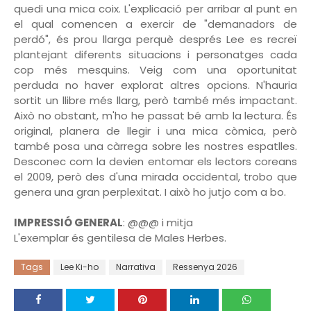
quedi una mica coix. L'explicació per arribar al punt en
el qual comencen a exercir de "demanadors de
perdó", és prou llarga perquè després Lee es recreï
plantejant diferents situacions i personatges cada
cop més mesquins. Veig com una oportunitat
perduda no haver explorat altres opcions. N'hauria
sortit un llibre més llarg, però també més impactant.
Això no obstant, m'ho he passat bé amb la lectura. És
original, planera de llegir i una mica còmica, però
també posa una càrrega sobre les nostres espatlles.
Desconec com la devien entomar els lectors coreans
el 2009, però des d'una mirada occidental, trobo que
genera una gran perplexitat. I això ho jutjo com a bo.
IMPRESSIÓ GENERAL
: @@@ i mitja
L'exemplar és gentilesa de Males Herbes.
Tags
Lee Ki-ho
Narrativa
Ressenya 2026