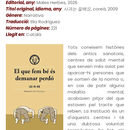
Editorial, any:
Males Herbes, 2026
Títol original, idioma, any
:
사과는 잘해요
, coreà, 2009
Gènere:
Narrativa
Traducció:
Elia Rodríguez
Número de pàgines:
221
Llegit en:
Català
Tots coneixem històries
dels antics sanatoris,
centres de salut mental
que servien més aviat per
aparcar-hi persones que
se sortien de la norma o,
en cas de patir alguna
malaltia mental,
acabaven pitjor del que
estaven pel tracte que
rebien. La Institució és un
d'aquests centres i té
una dubtosa voluntat