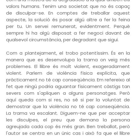
valors humans. Tenim una societat que no és capaç
de disculpar-se. En comptes de treballar aquest
aspecte, la solució és posar algú altre a fer la feina
per tu. Un servei remunerat, evidentment. Perquè
sempre hi ha algú disposat a fer negoci davant de
qualsevol circumstància, per degradant que sigui.
Com a plantejament, el trobo potentíssim. És en la
manera que es desenvolupa la trama on veig més
problemes. El llibre és molt violent, exageradament
violent. Parlem de violència física explícita, que
pràcticament no té cap conseqüència. Em refereixo al
fet que ningú podria aguantar físicament càstigs tan
severs com s'apliquen a alguns personatges. Però
aquí queda com si res, no sé si per la voluntat de
demostrar que la violència no té cap conseqüència.
La trama va escalant. Diguem-ne que per acceptar
les disculpes, el preu que demana la persona
agreujada cada cop és més gran. Ben treballat, però
l'autor se centra en un únic cas i això fa que el llibre