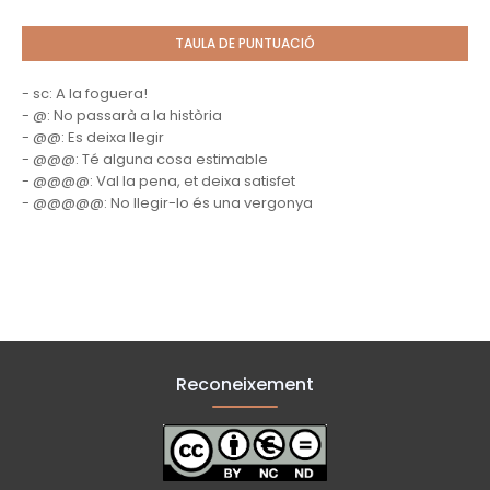
TAULA DE PUNTUACIÓ
- sc: A la foguera!
- @: No passarà a la història
- @@: Es deixa llegir
- @@@: Té alguna cosa estimable
- @@@@: Val la pena, et deixa satisfet
- @@@@@: No llegir-lo és una vergonya
Reconeixement