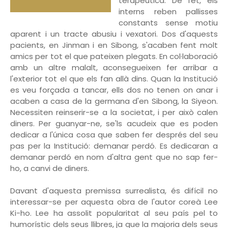
terapèutica. De fet, els
interns reben pallisses
constants sense motiu
aparent i un tracte abusiu i vexatori. Dos d'aquests
pacients, en Jinman i en Sibong, s'acaben fent molt
amics per tot el que pateixen plegats. En col·laboració
amb un altre malalt, aconsegueixen fer arribar a
l'exterior tot el que els fan allà dins. Quan la Institució
es veu forçada a tancar, ells dos no tenen on anar i
acaben a casa de la germana d'en Sibong, la Siyeon.
Necessiten reinserir-se a la societat, i per això calen
diners. Per guanyar-ne, se'ls acudeix que es poden
dedicar a l'única cosa que saben fer després del seu
pas per la Institució: demanar perdó. Es dedicaran a
demanar perdó en nom d'altra gent que no sap fer-
ho, a canvi de diners.
Davant d'aquesta premissa surrealista, és difícil no
interessar-se per aquesta obra de l'autor coreà Lee
Ki-ho. Lee ha assolit popularitat al seu país pel to
humorístic dels seus llibres, ja que la majoria dels seus