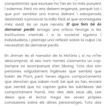
compatriotes que escriuen ho fan en to més punyent
i solemne. Però no ens deixem enganyar, perquè tot i
que pot semblar una trama delirant i esbojarrada
destinada a provocar la rialla fàcil, el que aconsegueix
més aviat és un riure nerviós.
El que fem bé és
demanar perdó
amaga una crítica ferotge a les
institucions mentals i a la societat egoista i
individualista, i planteja una reflexió sobre la culpa i la
necessitat de demanar perdó.
En Jinman és el narrador de la història i, si no m'he
descomptat, el seu nom només s'esmenta un cop.
Sempre va acompanyat d'en Sibong. Tots dos són
persones volgudament ingènues que sembla que
baixin de l'hort, però tenen alguns comportaments
que denoten que saben molt bé què es fan, encara
que sembli que no capten gaire les subtileses del
comportament humà. Vist des dels seus ulls, Lee
deixa que el lector tregui les seves pròpies
conclusions sobre els altres personatges. Tots dos