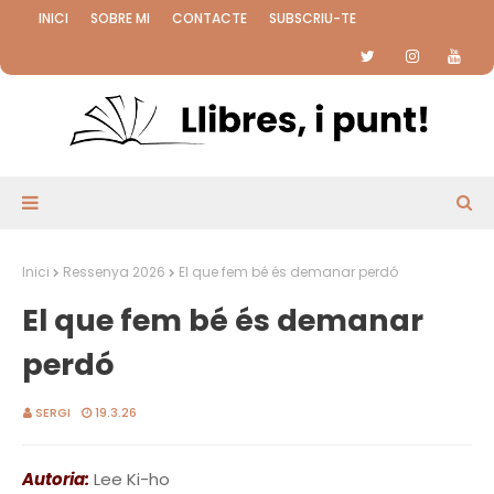
INICI
SOBRE MI
CONTACTE
SUBSCRIU-TE
Inici
Ressenya 2026
El que fem bé és demanar perdó
El que fem bé és demanar
perdó
SERGI
19.3.26
Autoria:
Lee Ki-ho