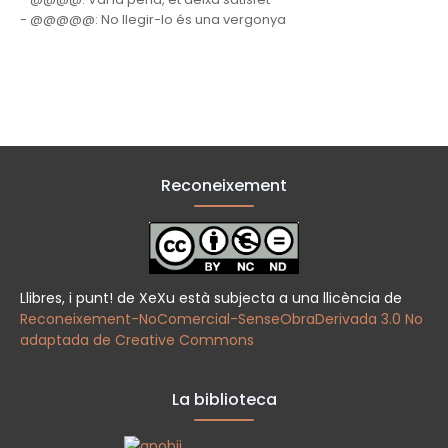
- @@@@@: No llegir-lo és una vergonya
Reconeixement
Llibres, i punt! de XeXu està subjecta a una llicència de
Reconeixement-NoComercial-SenseObraDerivada 3.0 No
adaptada de Creative Commons
La biblioteca