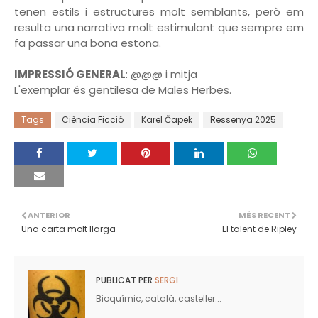
tenen estils i estructures molt semblants, però em
resulta una narrativa molt estimulant que sempre em
fa passar una bona estona.
IMPRESSIÓ GENERAL
: @@@ i mitja
L'exemplar és gentilesa de Males Herbes.
Tags
Ciència Ficció
Karel Čapek
Ressenya 2025
ANTERIOR
MÉS RECENT
Una carta molt llarga
El talent de Ripley
PUBLICAT PER
SERGI
Bioquímic, català, casteller...