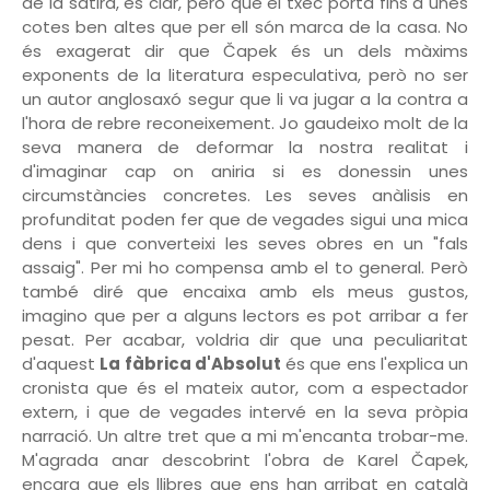
de la sàtira, és clar, però que el txec porta fins a unes
cotes ben altes que per ell són marca de la casa. No
és exagerat dir que
Čapek és un dels màxims
exponents de la literatura especulativa, però no ser
un autor anglosaxó segur que li va jugar a la contra a
l'hora de rebre reconeixement. Jo gaudeixo molt de la
seva manera de deformar la nostra realitat i
d'imaginar cap on aniria si es donessin unes
circumstàncies concretes. Les seves anàlisis en
profunditat poden fer que de vegades sigui una mica
dens i que converteixi les seves obres en un "fals
assaig". Per mi ho compensa amb el to general. Però
també diré que encaixa amb els meus gustos,
imagino que per a alguns lectors es pot arribar a fer
pesat. Per acabar, voldria dir que una peculiaritat
d'aquest
La fàbrica d'Absolut
és que ens l'explica un
cronista que és el mateix autor, com a espectador
extern, i que de vegades intervé en la seva pròpia
narració. Un altre tret que a mi m'encanta trobar-me.
M'agrada anar descobrint l'obra de
Karel Čapek,
encara que els llibres que ens han arribat en català