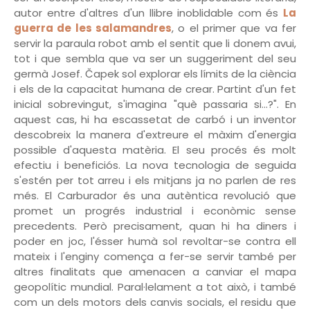
autor entre d'altres d'un llibre inoblidable com és
La
guerra de les salamandres
, o el primer que va fer
servir la paraula robot amb el sentit que li donem avui,
tot i que sembla que va ser un suggeriment del seu
germà Josef.
Čapek sol explorar els límits de la ciència
i els de la capacitat humana de crear. Partint d'un fet
inicial sobrevingut, s'imagina "què passaria si...?". En
aquest cas, hi ha escassetat de carbó i un inventor
descobreix la manera d'extreure el màxim d'energia
possible d'aquesta matèria. El seu procés és molt
efectiu i beneficiós. La nova tecnologia de seguida
s'estén per tot arreu i els mitjans ja no parlen de res
més. El Carburador és una autèntica revolució que
promet un progrés industrial i econòmic sense
precedents. Però precisament, quan hi ha diners i
poder en joc, l'ésser humà sol revoltar-se contra ell
mateix i l'enginy comença a fer-se servir també per
altres finalitats que amenacen a canviar el mapa
geopolític mundial. Paral·lelament a tot això, i també
com un dels motors dels canvis socials, el residu que