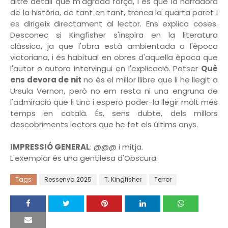
altre detall que m'agrada força, i és que la narradora
de la història, de tant en tant, trenca la quarta paret i
es dirigeix directament al lector. Ens explica coses.
Desconec si Kingfisher s'inspira en la literatura
clàssica, ja que l'obra està ambientada a l'època
victoriana, i és habitual en obres d'aquella època que
l'autor o autora intervingui en l'explicació. Potser
Què
ens devora de nit
no és el millor llibre que li he llegit a
Ursula Vernon, però no em resta ni una engruna de
l'admiració que li tinc i espero poder-la llegir molt més
temps en català. És, sens dubte, dels millors
descobriments lectors que he fet els últims anys.
IMPRESSIÓ GENERAL
: @@@ i mitja.
L'exemplar és una gentilesa d'Obscura.
Tags
Ressenya 2025
T. Kingfisher
Terror