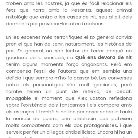
troben amb les nostres, ja que és fàcil relacionar els
fets que narra amb la Pesanta, aquest animal
mitològic que entra a les cases de nit, seu al pit dels
dorments per provocar-los ofec i malsons.
En les escenes més terrorífiques el to general canvia:
pren el que han de tenir, naturalment, les històries de
por. En general, no soc lector de terror perquè no
gaudeixo de la sensació, i a
Què ens devora de nit
tenim alguns moments força angoixants. Però em
compensa l'estil de l'autora, que em sembla una
delícia i que sempre m'ho fa passar bé. Les converses
entre els personatges són molt gracioses, però
també tenen un punt de reflexió, de debat.
Impagable el moment que Àlex Easton reflexiona
sobre l'existència dels fantasmes i els compara amb
els estruços. I també hi ha lloc per posar sobre la taula
la neurosi de guerra, una afectació que pateixen
molts combatents com els dos protagonistes, i que
serveix per fer un al·legat antibel·licista. Encara hi ha un