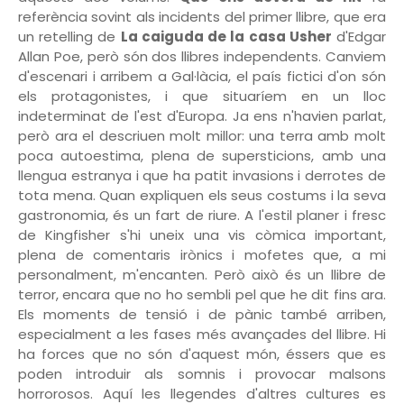
referència sovint als incidents del primer llibre, que era
un retelling de
La caiguda de la casa Usher
d'Edgar
Allan Poe, però són dos llibres independents. Canviem
d'escenari i arribem a Gal·làcia, el país fictici d'on són
els protagonistes, i que situaríem en un lloc
indeterminat de l'est d'Europa. Ja ens n'havien parlat,
però ara el descriuen molt millor: una terra amb molt
poca autoestima, plena de supersticions, amb una
llengua estranya i que ha patit invasions i derrotes de
tota mena. Quan expliquen els seus costums i la seva
gastronomia, és un fart de riure. A l'estil planer i fresc
de Kingfisher s'hi uneix una vis còmica important,
plena de comentaris irònics i mofetes que, a mi
personalment, m'encanten. Però això és un llibre de
terror, encara que no ho sembli pel que he dit fins ara.
Els moments de tensió i de pànic també arriben,
especialment a les fases més avançades del llibre. Hi
ha forces que no són d'aquest món, éssers que es
poden introduir als somnis i provocar malsons
horrorosos. Aquí les llegendes d'altres cultures es