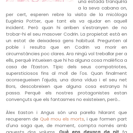
una estada tranquil·la
a la seva cabana on,
per cert, esperen rebre la visita de la micòloga
Eugènia Potter, que tant els va ajudar en aquell
incident. Però quan hi arriben s'estranyen de no
trobar-hi el seu masover Codrin. La propietat està en
un estat de deixadesa gens habitual. Pregunten al
poble i resulta que en Codrin va morir en
circumstàncies poc clares. Ara ningú vol treballar per a
ells, perquè intueixen que hi ha alguna cosa malèfica a
casa de l'Easton. Típic dels seus compatriotes,
supersticiosos fins al moll de l'os. Quan finalment
aconsegueixen l'ajuda, una dona vídua i el seu net
Bors, descobreixen que alguna cosa estranya hi
passa. Perquè els nostres protagonistes estan
convençuts que els fantasmes no existeixen, però...
Àlex Easton i Angus són una parella hilarant que
recuperem de
Què mou els morts
, i que formen part
d'una saga que, de moment, compta només amb
aquests dos volums.
Què ens devora de nit
fa