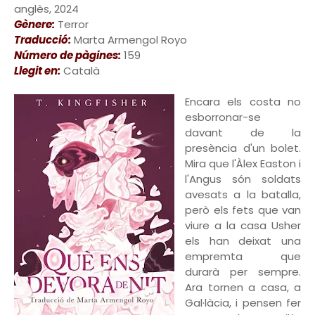
anglès, 2024
Gènere:
Terror
Traducció:
Marta Armengol Royo
Número de pàgines:
159
Llegit en:
Català
Encara els costa no
esborronar-se
davant de la
presència d'un bolet.
Mira que l'Àlex Easton i
l'Angus són soldats
avesats a la batalla,
però els fets que van
viure a la casa Usher
els han deixat una
empremta que
durarà per sempre.
Ara tornen a casa, a
Gal·làcia, i pensen fer