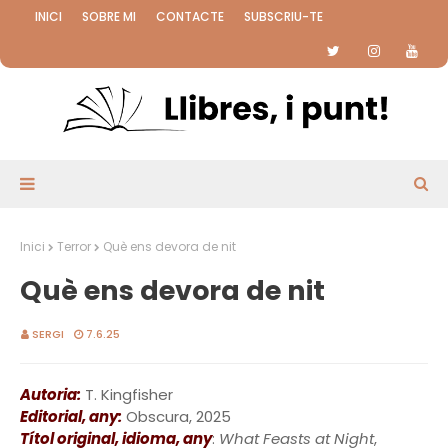
INICI
SOBRE MI
CONTACTE
SUBSCRIU-TE
Inici
Terror
Què ens devora de nit
Què ens devora de nit
SERGI
7.6.25
Autoria:
T. Kingfisher
Editorial, any:
Obscura, 2025
Títol original, idioma, any
:
What Feasts at Night
,