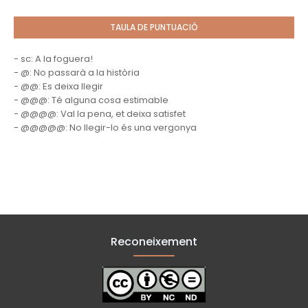
TAULA DE PUNTUACIÓ
- sc: A la foguera!
- @: No passarà a la història
- @@: Es deixa llegir
- @@@: Té alguna cosa estimable
- @@@@: Val la pena, et deixa satisfet
- @@@@@: No llegir-lo és una vergonya
Reconeixement