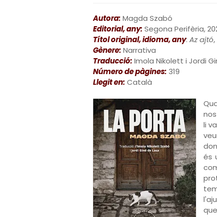
Autora:
Magda Szabó
Editorial, any:
Segona Perifèria, 20
Títol original, idioma, any
:
Az ajtó
Gènere:
Narrativa
Traducció:
Imola Nikolett i Jordi G
Número de pàgines:
319
Llegit en:
Català
Qua
nos
li v
veu
don
és 
co
pro
tem
l'a
que