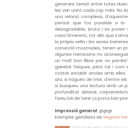
generant tensió entre totes dues 
les van unint cada cop més. No és un
una relació complexa, d'aquestes q
pensar que fos possible a la
desagradable, bruta i es posen s
casa l'Emerenc, tot allò que s'am
la pròpia vella i les seves barrere
convicció mostrades, tenen un p
algunes narracions no aconsegui
un molt bon llibre per no perdre
gairebé físiques, però tal i com
costat establir vincles amb elles.
ara, si hagués de triar, d'entre 
si busqueu una lectura amb un 
profunditat abissal, corprenedo
fareu bé de tenir La porta ben pre
Impressió general
: @@@
Exemplar gentilesa de
Segona Peri