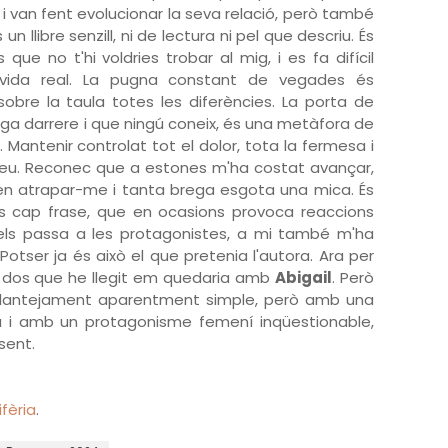
i van fent evolucionar la seva relació, però també
 llibre senzill, ni de lectura ni pel que descriu. És
ue no t'hi voldries trobar al mig, i es fa difícil
 vida real. La pugna constant de vegades és
obre la taula totes les diferències. La porta de
aga darrere i que ningú coneix, és una metàfora de
s. Mantenir controlat tot el dolor, tota la fermesa i
reu. Reconec que a estones m'ha costat avançar,
en atrapar-me i tanta brega esgota una mica. És
's cap frase, que en ocasions provoca reaccions
 els passa a les protagonistes, a mi també m'ha
 Potser ja és això el que pretenia l'autora. Ara per
els dos que he llegit em quedaria amb
Abigail
. Però
plantejament aparentment simple, però amb una
ra i amb un protagonisme femení inqüestionable,
sent.
fèria
.