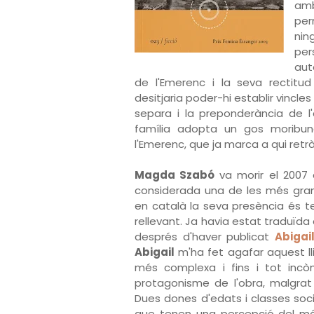
amb
per
nin
per
aut
de l'Emerenc i la seva rectitu
desitjaria poder-hi establir vincle
separa i la preponderància de 
família adopta un gos moribun
l'Emerenc, que ja marca a qui retrà
Magda Szabó
va morir el 2007 
considerada una de les més gran
en català la seva presència és t
rellevant. Ja havia estat traduïda
després d'haver publicat
Abigai
Abigail
m'ha fet agafar aquest ll
més complexa i fins i tot inc
protagonisme de l'obra, malgrat 
Dues dones d'edats i classes soc
que tenen una percepció del món,