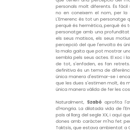
personals molt diferents. És fàcil
no en coneixem el nom, per la se
L'Emerenc és tot un personatge q
perquè és hermètica, perquè és to
personatge amb una profunditat i
els seus matisos, els seus motius
percepció del que l'envolta és ún
la mala gaita que pot mostrar un
sembla pels seus actes. El xoc i l
de tot, s'enfaden, es fan retrets
definitiva és un tema de diferènc
única manera d'estimar-se i encar
que les dues s'estimen molt, és m
única manera vàlida de fer les cos
Naturalment,
Szabó
aprofita l'
d'Hongria. La dilatada vida de l'E
país al llarg del segle XX, i aquí q
dones amb caràcter m'ha fet pe
Taktsís, que estava ambientat a G