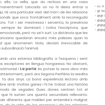
 ella. La vella, que viu reclosa en una casa
- sc: A
manentment tancada on no hi deixa entrar a
- @: N
gú, té una particular visió del món i de les relacions
- @@: E
sonals que xoca frontalment amb la reconeguda
- @@@:
ora. Tot i ser mestressa i serventa, la presència
- @@@@
d sempre és dominant i torba l'escriptora, que
- @@@@
s emocionals, però no se'n surt. La distància que les
l'anciana quedaran encara més paleses quan la
d que anomenen Viola, decisió irrevocable de
 subordinació l'animal.
amb una extensa bibliografia a l'esquena i sent
s escriptores en llengua hongaresa. No obstant,
estimonial i
La porta
és potser la seva obra més
 anteriorment, però ara Segona Perifèria la reedita
l
fa dos anys. La bona experiència lectora amb
ibre amb moltes ganes i hi he trobat una història
òmoda de vegades. Dues dones centren tot el
que hi surten uns quants secundaris rellevants.
ials diferents que malden per entendre's malgrat
 de la vida, de les creences i de les relacions