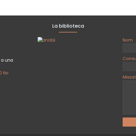
La biblioteca
Nom
Corre
a a una
0 No
Missa