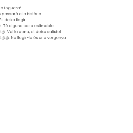
 la foguera!
o passarà a la història
s deixa llegir
 Té alguna cosa estimable
: Val la pena, et deixa satisfet
@: No llegir-lo és una vergonya