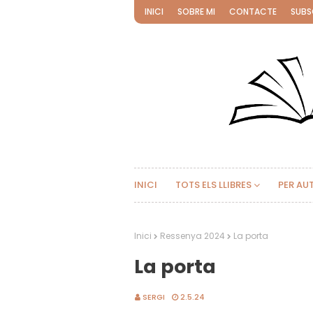
INICI
SOBRE MI
CONTACTE
SUBS
INICI
TOTS ELS LLIBRES
PER AU
Inici
Ressenya 2024
La porta
La porta
SERGI
2.5.24