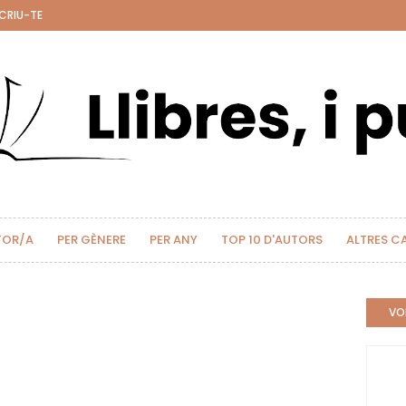
CRIU-TE
TOR/A
PER GÈNERE
PER ANY
TOP 10 D'AUTORS
ALTRES C
VOL