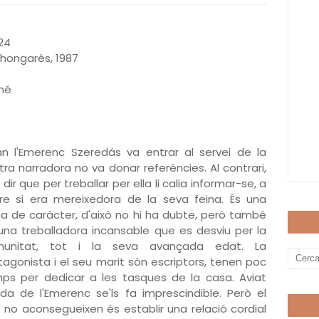
24
, hongarès, 1987
iné
n l'Emerenc Szeredás va entrar al servei de la
tra narradora no va donar referències. Al contrari,
a dir que per treballar per ella li calia informar-se, a
re si era mereixedora de la seva feina. És una
a de caràcter, d'això no hi ha dubte, però també
una treballadora incansable que es desviu per la
munitat, tot i la seva avançada edat. La
tagonista i el seu marit són escriptors, tenen poc
ps per dedicar a les tasques de la casa. Aviat
juda de l'Emerenc se'ls fa imprescindible. Però el
 no aconsegueixen és establir una relació cordial