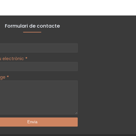
Formulari de contacte
u electrònic
*
tge
*