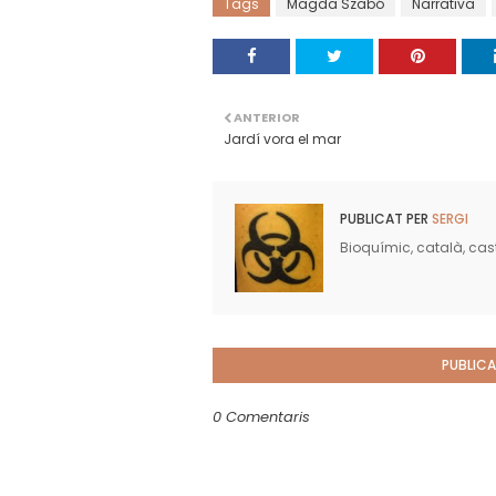
Tags
Magda Szabó
Narrativa
ANTERIOR
Jardí vora el mar
PUBLICAT PER
SERGI
Bioquímic, català, caste
PUBLICA
0 Comentaris