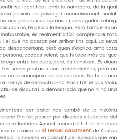
 sentir-se identificat amb la narradora, de la qual
va posició de privilegi i reconeixement social.
ue ens genera incomprensió i de vegades rebuig,
ssuda i no té pèls a la llengua. Però també és un
nabastable, és realment difícil comprendre tots
 i el que ha passat per arribar fins aquí. La seva
ica, desconcertant, però quan s'explica, amb tota
a persona, acabes veient que hi toca més del que
a brega entre les dues, però, és constant. Es diuen
. Les seves postures són irreconciliables, però en
ies en la concepció de les relacions. No hi ha una
a menys de demostrar-ho. Fins i tot el gos Viola,
otiu de disputa i la demostració que no hi ha una
es.
avinentesa per parlar-nos també de la història
merenc l'ha fet passar per diverses situacions del
ueden reflectides. Aquest recurs i el fet de ser dues
nsar una mica en
El tercer casament
de Kostas
rècia. La novel·la va passant per episodis que van