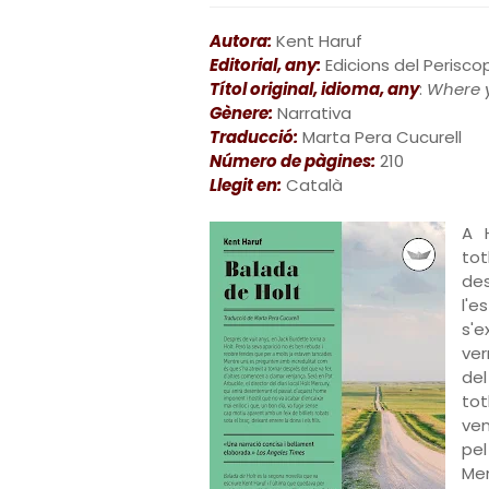
Autora:
Kent Haruf
Editorial, any:
Edicions del Periscop
Títol original, idioma, any
:
Where 
Gènere:
Narrativa
Traducció:
Marta Pera Cucurell
Número de pàgines:
210
Llegit en:
Català
A 
to
de
l'e
s'e
ver
del
to
ven
pel
Men