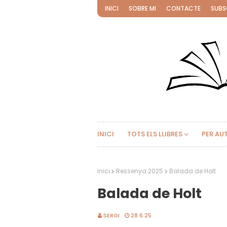
INICI
SOBRE MI
CONTACTE
SUBS
INICI
TOTS ELS LLIBRES
PER AU
Inici
Ressenya 2025
Balada de Holt
Balada de Holt
SERGI
28.6.25