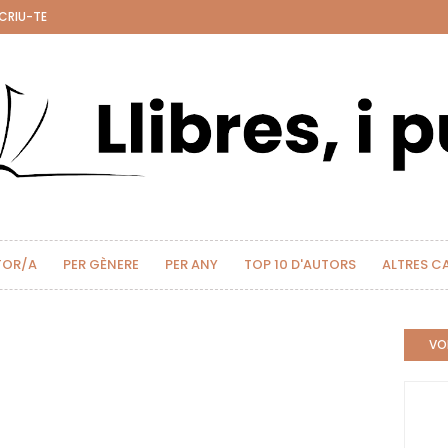
CRIU-TE
TOR/A
PER GÈNERE
PER ANY
TOP 10 D'AUTORS
ALTRES C
VOL