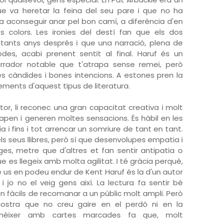
e va heretar la feina del seu pare i que no ha
a aconseguir anar pel bon camí, a diferència d'en
s colors. Les ironies del destí fan que els dos
 tants anys després i que una narració, plena de
es, acabi prenent sentit al final. Haruf és un
arrador notable que t'atrapa sense remei, però
es càndides i bones intencions. A estones pren la
lements d'aquest tipus de literatura.
tor, li reconec una gran capacitat creativa i molt
trapen i generen moltes sensacions. És hàbil en les
ia i fins i tot arrencar un somriure de tant en tant.
ls seus llibres, però sí que desenvolupes empatia i
s, metre que d'altres et fan sentir antipatia o
que es llegeix amb molta agilitat. I té gràcia perquè,
que us en podeu endur de Kent Haruf és la d'un autor
i jo no el veig gens així. La lectura fa sentir bé
ón fàcils de recomanar a un públic molt ampli. Però
stra que no creu gaire en el perdó ni en la
néixer amb cartes marcades fa que, molt