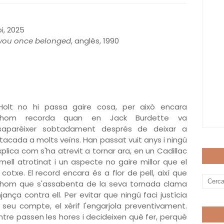
i, 2025
you once belonged
, anglès, 1990
Holt no hi passa gaire cosa, per això encara
thom recorda quan en Jack Burdette va
saparèixer sobtadament després de deixar a
stacada a molts veïns. Han passat vuit anys i ningú
xplica com s'ha atrevit a tornar ara, en un Cadillac
mell atrotinat i un aspecte no gaire millor que el
 cotxe. El record encara és a flor de pell, així que
thom que s'assabenta de la seva tornada clama
jança contra ell. Per evitar que ningú faci justícia
 seu compte, el xèrif l'engarjola preventivament.
tre passen les hores i decideixen què fer, perquè