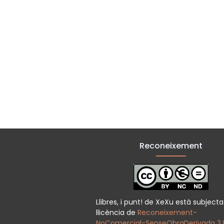
Reconeixement
Llibres, i punt! de XeXu està subject
llicència de
Reconeixement-
NoComercial-SenseObraDerivada 3.