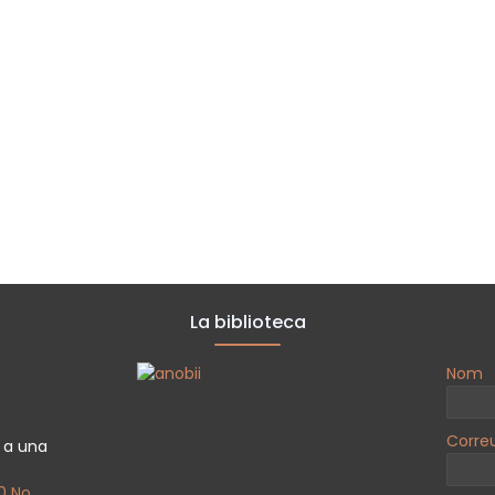
La biblioteca
Nom
Corre
a a una
0 No