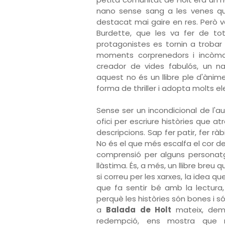
nano sense sang a les venes qu
destacat mai gaire en res. Però v
Burdette, que les va fer de tot
protagonistes es tornin a trobar
moments corprenedors i incòmod
creador de vides fabulós, un n
aquest no és un llibre ple d'ànim
forma de thriller i adopta molts e
Sense ser un incondicional de l'au
ofici per escriure històries que a
descripcions. Sap fer patir, fer ràb
No és el que més escalfa el cor de
comprensió per alguns personatge
llàstima. És, a més, un llibre breu 
si correu per les xarxes, la idea 
que fa sentir bé amb la lectura, 
perquè les històries són bones i s
a
Balada de Holt
mateix, demo
redempció, ens mostra que 