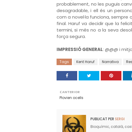
probablement, no les puguis canvi
desagradable, i ell és un person
com a novel·la funciona, sempre q
final. Haruf va decidir que la fel
termini, si més no a la seva desol
força segura.
IMPRESSIÓ GENERAL
: @@@ i mitj
Tags
Kent Haruf
Narrativa
Re
ANTERIOR
Plovien ocells
PUBLICAT PER
SERGI
Bioquímic, català, caste