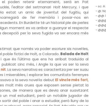
 el poden retenir eternament, serà en Pat
- sc: A
uckle, l'editor del setmanari
Holt Mercury
, i que
- @: N
ia estat un amic de joventut del fugitiu, qui
- @@: E
encarregarà de fer memòria i posar-nos en
- @@@:
ecedents. En Burdette té un historial ple de perles
- @@@@
 algun moment es va arribar a guanyar el respecte
- @@@@
 la decepció per la seva fugida va ser encara més
stimat que només va poder escriure sis novel·les,
 poble fictici de Holt, a Colorado.
Balada de Holt
i que és l'última que ens ha arribat traduïda al
a publicat cinc més, i Angle la que va ser la seva
 nit
. La seva narrativa es caracteritza per ser suau
es i miserables, i explorar les comunitats ferrenyes
assava a la seva novel·la debut
El vincle més fort
,
ies molt més crues que exposen sense pietat la
rsones, de manera que es devia anar suavitzant
a un mal estudiant, però un notable jugador de
 sortir del poble i anar a estudiar, però lluny de la
i qualsevol, gens especial. En Pat Arbuckle era un