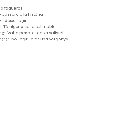
 la foguera!
o passarà a la història
s deixa llegir
 Té alguna cosa estimable
: Val la pena, et deixa satisfet
@: No llegir-lo és una vergonya