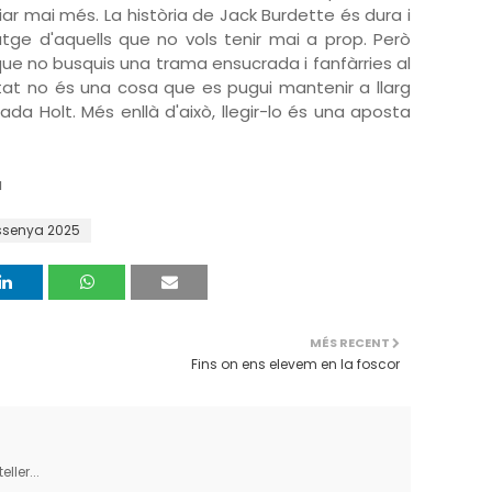
ar mai més. La història de Jack Burdette és dura i
atge d'aquells que no vols tenir mai a prop. Però
ue no busquis una trama ensucrada i fanfàrries al
icitat no és una cosa que es pugui mantenir a llarg
ada Holt. Més enllà d'això, llegir-lo és una aposta
a
ssenya 2025
MÉS RECENT
Fins on ens elevem en la foscor
ller...